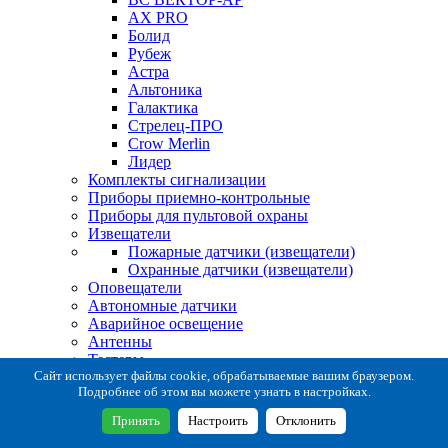
AX PRO
Болид
Рубеж
Астра
Альтоника
Галактика
Стрелец-ПРО
Crow Merlin
Лидер
Комплекты сигнализации
Приборы приемно-контрольные
Приборы для пультовой охраны
Извещатели
Пожарные датчики (извещатели)
Охранные датчики (извещатели)
Оповещатели
Автономные датчики
Аварийное освещение
Антенны
Тестеры
Система сбора извещений
Сайт использует файлы cookie, обрабатываемые вашим браузером.
Подробнее об этом вы можете узнать в настройках.
Расходные и монтажные материалы
Коробки коммутационные
Принять
Настроить
Отклонить
Кронштейны для извещателей