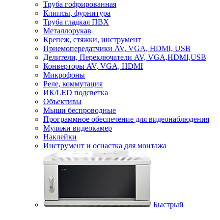
Труба гофрированная
Клипсы, фурнитура
Труба гладкая ПВХ
Металлорукав
Крепеж, стяжки, инструмент
Приемопередатчики AV, VGA, HDMI, USB
Делители, Переключатели AV, VGA,HDMI,USB
Конверторы AV, VGA, HDMI
Микрофоны
Реле, коммутация
ИК/LED подсветка
Объективы
Мыши беспроводные
Программное обеспечение для видеонаблюдения
Муляжи видеокамер
Наклейки
Инструмент и оснастка для монтажа
Быстрый