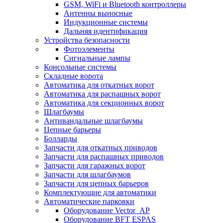
GSM, WiFi и Bluetooth контроллеры
Антенны выносные
Индукционные системы
Дальняя идентификация
Устройства безопасности
Фотоэлементы
Сигнальные лампы
Консольные системы
Складные ворота
Автоматика для откатных ворот
Автоматика для распашных ворот
Автоматика для секционных ворот
Шлагбаумы
Антивандальные шлагбаумы
Цепные барьеры
Болларды
Запчасти для откатных приводов
Запчасти для распашных приводов
Запчасти для гаражных ворот
Запчасти для шлагбаумов
Запчасти для цепных барьеров
Комплектующие для автоматики
Автоматические парковки
Оборудование Vector_AP
Оборудование BFT ESPAS