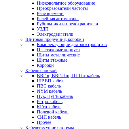
Низковольтное оборудование
Преобразователи частоты
Реле времени
Релейная автоматика
Рубильники и предохранители
УЗДП
Электродвигатели
Щитовая продукция, коробки
Комплектующие для электрощитов
Пластиковые корпуса
Щиты металлические
Щиты этажные
Коробки
Кабель силовой
ВВГнг, ВВГ-Пнг, ППГнг кабель
ШВВП кабель
ПВС кабель
NYM кабель
Пув, ПуГВ кабель
Ретро-кабель
КГтп кабель
Полевой кабель
СИП кабель
Прочее
Кабеленесущие системы