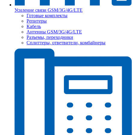
Усиление связи GSM/3G/4G/LTE
Готовые комплекты
Репитеры
Кабель
Антенны GSM/3G/4G/LTE
Разъемы, переходники
Сплиттеры, ответвители, комбайнеры