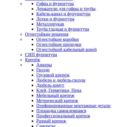
Гофра и фурнитура
Держатели для гофры и трубы
Кабель-канал и фурунитура
Лотки и фурнитура
Металлорукав
Труба гладкая и фурнитура
Огнестойкие решения
Огнестойкие коробки
Огнестойкие проходки
Огнестойкий кабельный короб
СИП фурнитура
Крепёж
Анкеры
Гвозди
Грузовой крепеж
Дюбели и дюбель-гвозди
Дюбель-хомут
Клей, Герметики, Пена
Мебельный крепеж
Метрический крепеж
Перфорированные монтажные детали
Площадка самоклеящаяся
Профессиональный крепеж
Разный крепеж
Саморезы