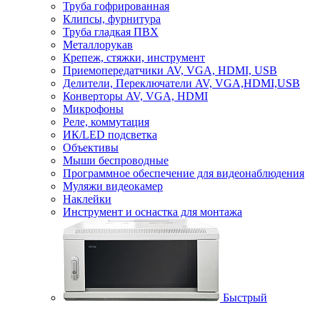
Труба гофрированная
Клипсы, фурнитура
Труба гладкая ПВХ
Металлорукав
Крепеж, стяжки, инструмент
Приемопередатчики AV, VGA, HDMI, USB
Делители, Переключатели AV, VGA,HDMI,USB
Конверторы AV, VGA, HDMI
Микрофоны
Реле, коммутация
ИК/LED подсветка
Объективы
Мыши беспроводные
Программное обеспечение для видеонаблюдения
Муляжи видеокамер
Наклейки
Инструмент и оснастка для монтажа
Быстрый