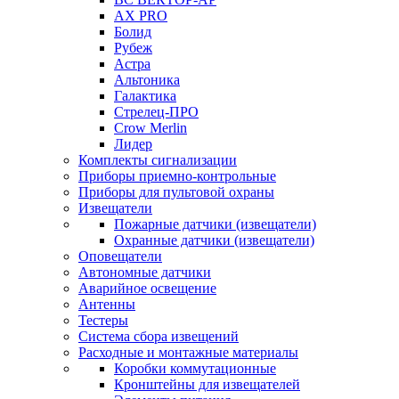
AX PRO
Болид
Рубеж
Астра
Альтоника
Галактика
Стрелец-ПРО
Crow Merlin
Лидер
Комплекты сигнализации
Приборы приемно-контрольные
Приборы для пультовой охраны
Извещатели
Пожарные датчики (извещатели)
Охранные датчики (извещатели)
Оповещатели
Автономные датчики
Аварийное освещение
Антенны
Тестеры
Система сбора извещений
Расходные и монтажные материалы
Коробки коммутационные
Кронштейны для извещателей