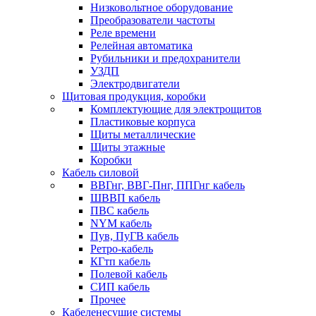
Низковольтное оборудование
Преобразователи частоты
Реле времени
Релейная автоматика
Рубильники и предохранители
УЗДП
Электродвигатели
Щитовая продукция, коробки
Комплектующие для электрощитов
Пластиковые корпуса
Щиты металлические
Щиты этажные
Коробки
Кабель силовой
ВВГнг, ВВГ-Пнг, ППГнг кабель
ШВВП кабель
ПВС кабель
NYM кабель
Пув, ПуГВ кабель
Ретро-кабель
КГтп кабель
Полевой кабель
СИП кабель
Прочее
Кабеленесущие системы