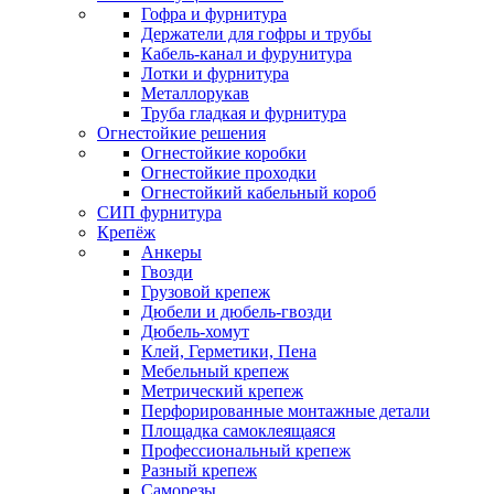
Гофра и фурнитура
Держатели для гофры и трубы
Кабель-канал и фурунитура
Лотки и фурнитура
Металлорукав
Труба гладкая и фурнитура
Огнестойкие решения
Огнестойкие коробки
Огнестойкие проходки
Огнестойкий кабельный короб
СИП фурнитура
Крепёж
Анкеры
Гвозди
Грузовой крепеж
Дюбели и дюбель-гвозди
Дюбель-хомут
Клей, Герметики, Пена
Мебельный крепеж
Метрический крепеж
Перфорированные монтажные детали
Площадка самоклеящаяся
Профессиональный крепеж
Разный крепеж
Саморезы