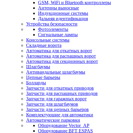
GSM, WiFi и Bluetooth контроллеры
Антенны выносные
Индукционные системы
Дальняя идентификация
Устройства безопасности
Фотоэлементы
Сигнальные лампы
Консольные системы
Складные ворота
Автоматика для откатных ворот
Автоматика для распашных ворот
Автоматика для секционных ворот
Шлагбаумы
Антивандальные шлагбаумы
Цепные барьеры
Болларды
Запчасти для откатных приводов
Запчасти для распашных приводов
Запчасти для гаражных ворот
Запчасти для шлагбаумов
Запчасти для цепных барьеров
Комплектующие для автоматики
Автоматические парковки
Оборудование Vector_AP
Оборудование BFT ESPAS