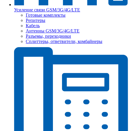
Усиление связи GSM/3G/4G/LTE
Готовые комплекты
Репитеры
Кабель
Антенны GSM/3G/4G/LTE
Разъемы, переходники
Сплиттеры, ответвители, комбайнеры