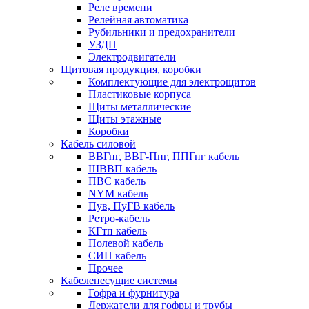
Реле времени
Релейная автоматика
Рубильники и предохранители
УЗДП
Электродвигатели
Щитовая продукция, коробки
Комплектующие для электрощитов
Пластиковые корпуса
Щиты металлические
Щиты этажные
Коробки
Кабель силовой
ВВГнг, ВВГ-Пнг, ППГнг кабель
ШВВП кабель
ПВС кабель
NYM кабель
Пув, ПуГВ кабель
Ретро-кабель
КГтп кабель
Полевой кабель
СИП кабель
Прочее
Кабеленесущие системы
Гофра и фурнитура
Держатели для гофры и трубы