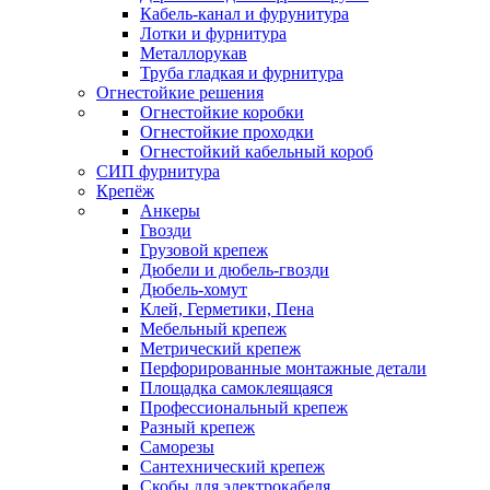
Кабель-канал и фурунитура
Лотки и фурнитура
Металлорукав
Труба гладкая и фурнитура
Огнестойкие решения
Огнестойкие коробки
Огнестойкие проходки
Огнестойкий кабельный короб
СИП фурнитура
Крепёж
Анкеры
Гвозди
Грузовой крепеж
Дюбели и дюбель-гвозди
Дюбель-хомут
Клей, Герметики, Пена
Мебельный крепеж
Метрический крепеж
Перфорированные монтажные детали
Площадка самоклеящаяся
Профессиональный крепеж
Разный крепеж
Саморезы
Сантехнический крепеж
Скобы для электрокабеля