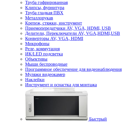
Труба гофрированная
Клипсы, фурнитура
Труба гладкая ПВХ
Металлорукав
Крепеж, стяжки, инструмент
Приемопередатчики AV, VGA, HDMI, USB
Делители, Переключатели AV, VGA,HDMI,USB
Конверторы AV, VGA, HDMI
Микрофоны
Реле, коммутация
ИК/LED подсветка
Объективы
Мыши беспроводные
Программное обеспечение для видеонаблюдения
Муляжи видеокамер
Наклейки
Инструмент и оснастка для монтажа
Быстрый