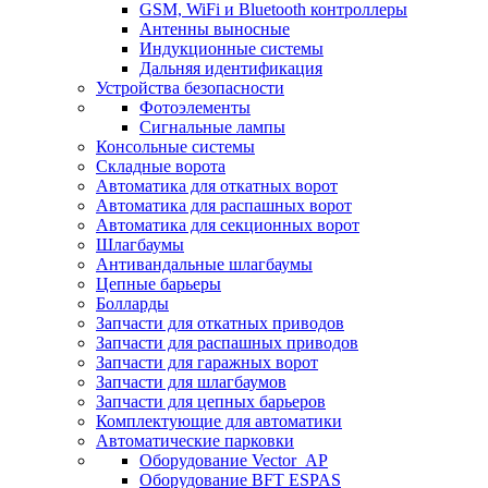
GSM, WiFi и Bluetooth контроллеры
Антенны выносные
Индукционные системы
Дальняя идентификация
Устройства безопасности
Фотоэлементы
Сигнальные лампы
Консольные системы
Складные ворота
Автоматика для откатных ворот
Автоматика для распашных ворот
Автоматика для секционных ворот
Шлагбаумы
Антивандальные шлагбаумы
Цепные барьеры
Болларды
Запчасти для откатных приводов
Запчасти для распашных приводов
Запчасти для гаражных ворот
Запчасти для шлагбаумов
Запчасти для цепных барьеров
Комплектующие для автоматики
Автоматические парковки
Оборудование Vector_AP
Оборудование BFT ESPAS