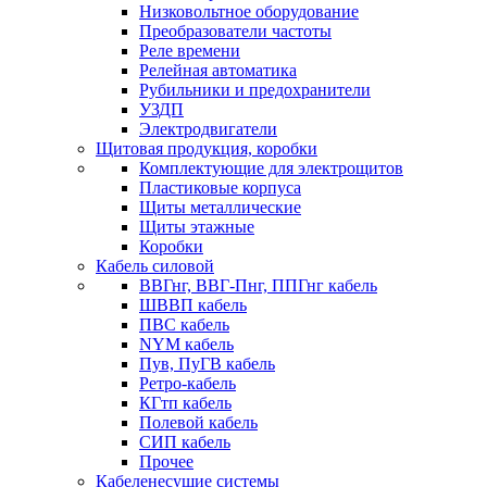
Низковольтное оборудование
Преобразователи частоты
Реле времени
Релейная автоматика
Рубильники и предохранители
УЗДП
Электродвигатели
Щитовая продукция, коробки
Комплектующие для электрощитов
Пластиковые корпуса
Щиты металлические
Щиты этажные
Коробки
Кабель силовой
ВВГнг, ВВГ-Пнг, ППГнг кабель
ШВВП кабель
ПВС кабель
NYM кабель
Пув, ПуГВ кабель
Ретро-кабель
КГтп кабель
Полевой кабель
СИП кабель
Прочее
Кабеленесущие системы