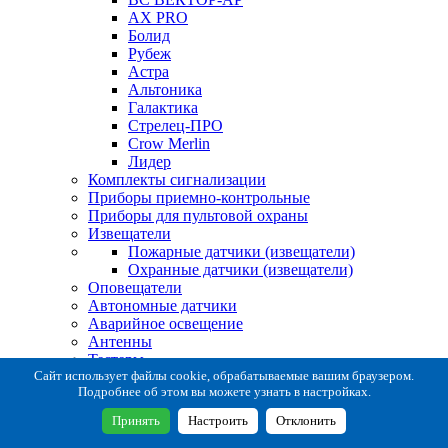
AX PRO
Болид
Рубеж
Астра
Альтоника
Галактика
Стрелец-ПРО
Crow Merlin
Лидер
Комплекты сигнализации
Приборы приемно-контрольные
Приборы для пультовой охраны
Извещатели
Пожарные датчики (извещатели)
Охранные датчики (извещатели)
Оповещатели
Автономные датчики
Аварийное освещение
Антенны
Тестеры
Система сбора извещений
Сайт использует файлы cookie, обрабатываемые вашим браузером.
Подробнее об этом вы можете узнать в настройках.
Расходные и монтажные материалы
Коробки коммутационные
Принять
Настроить
Отклонить
Кронштейны для извещателей