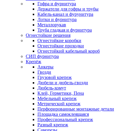
Гофра и фурнитура
Держатели для гофры и трубы
Кабель-канал и фурунитура
Лотки и фурнитура
Металлорукав
Труба гладкая и фурнитура
Огнестойкие решения
Огнестойкие коробки
Огнестойкие проходки
Огнестойкий кабельный короб
СИП фурнитура
Крепёж
Анкеры
Гвозди
Грузовой крепеж
Дюбели и дюбель-гвозди
Дюбель-хомут
Клей, Герметики, Пена
Мебельный крепеж
Метрический крепеж
Перфорированные монтажные детали
Площадка самоклеящаяся
Профессиональный крепеж
Разный крепеж
Саморезы