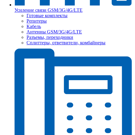
Усиление связи GSM/3G/4G/LTE
Готовые комплекты
Репитеры
Кабель
Антенны GSM/3G/4G/LTE
Разъемы, переходники
Сплиттеры, ответвители, комбайнеры