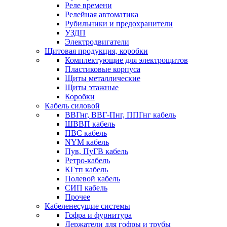
Реле времени
Релейная автоматика
Рубильники и предохранители
УЗДП
Электродвигатели
Щитовая продукция, коробки
Комплектующие для электрощитов
Пластиковые корпуса
Щиты металлические
Щиты этажные
Коробки
Кабель силовой
ВВГнг, ВВГ-Пнг, ППГнг кабель
ШВВП кабель
ПВС кабель
NYM кабель
Пув, ПуГВ кабель
Ретро-кабель
КГтп кабель
Полевой кабель
СИП кабель
Прочее
Кабеленесущие системы
Гофра и фурнитура
Держатели для гофры и трубы