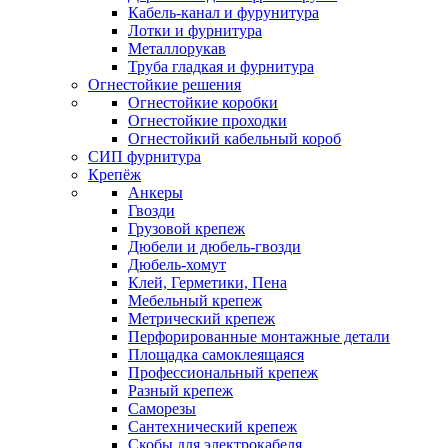
Кабель-канал и фурунитура
Лотки и фурнитура
Металлорукав
Труба гладкая и фурнитура
Огнестойкие решения
Огнестойкие коробки
Огнестойкие проходки
Огнестойкий кабельный короб
СИП фурнитура
Крепёж
Анкеры
Гвозди
Грузовой крепеж
Дюбели и дюбель-гвозди
Дюбель-хомут
Клей, Герметики, Пена
Мебельный крепеж
Метрический крепеж
Перфорированные монтажные детали
Площадка самоклеящаяся
Профессиональный крепеж
Разный крепеж
Саморезы
Сантехнический крепеж
Скобы для электрокабеля