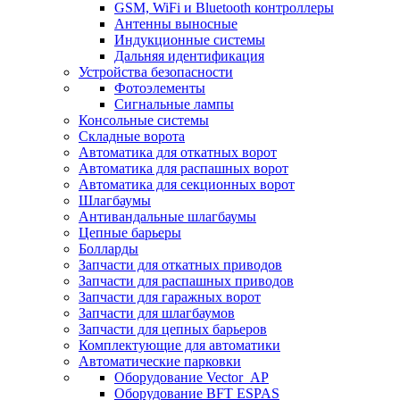
GSM, WiFi и Bluetooth контроллеры
Антенны выносные
Индукционные системы
Дальняя идентификация
Устройства безопасности
Фотоэлементы
Сигнальные лампы
Консольные системы
Складные ворота
Автоматика для откатных ворот
Автоматика для распашных ворот
Автоматика для секционных ворот
Шлагбаумы
Антивандальные шлагбаумы
Цепные барьеры
Болларды
Запчасти для откатных приводов
Запчасти для распашных приводов
Запчасти для гаражных ворот
Запчасти для шлагбаумов
Запчасти для цепных барьеров
Комплектующие для автоматики
Автоматические парковки
Оборудование Vector_AP
Оборудование BFT ESPAS