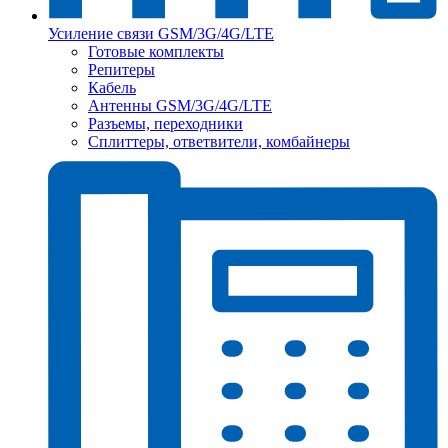
Усиление связи GSM/3G/4G/LTE
Готовые комплекты
Репитеры
Кабель
Антенны GSM/3G/4G/LTE
Разъемы, переходники
Сплиттеры, ответвители, комбайнеры