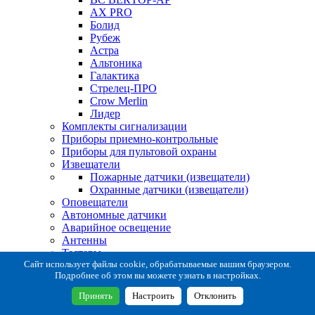
AX PRO
Болид
Рубеж
Астра
Альтоника
Галактика
Стрелец-ПРО
Crow Merlin
Лидер
Комплекты сигнализации
Приборы приемно-контрольные
Приборы для пультовой охраны
Извещатели
Пожарные датчики (извещатели)
Охранные датчики (извещатели)
Оповещатели
Автономные датчики
Аварийное освещение
Антенны
Тестеры
Система сбора извещений
Сайт использует файлы cookie, обрабатываемые вашим браузером.
Подробнее об этом вы можете узнать в настройках.
Расходные и монтажные материалы
Коробки коммутационные
Принять
Настроить
Отклонить
Кронштейны для извещателей