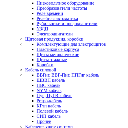
Низковольтное оборудование
Преобразователи частоты
Реле времени
Релейная автоматика
Рубильники и предохранители
УЗДП
Электродвигатели
Щитовая продукция, коробки
Комплектующие для электрощитов
Пластиковые корпуса
Щиты металлические
Щиты этажные
Коробки
Кабель силовой
ВВГнг, ВВГ-Пнг, ППГнг кабель
ШВВП кабель
ПВС кабель
NYM кабель
Пув, ПуГВ кабель
Ретро-кабель
КГтп кабель
Полевой кабель
СИП кабель
Прочее
Кабеленесущие системы