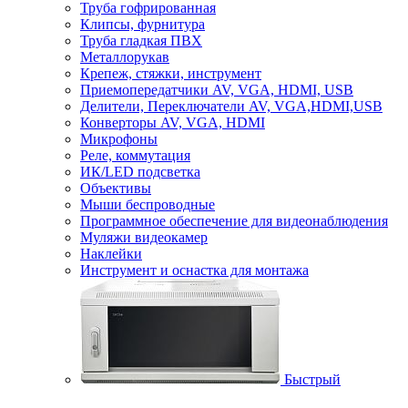
Труба гофрированная
Клипсы, фурнитура
Труба гладкая ПВХ
Металлорукав
Крепеж, стяжки, инструмент
Приемопередатчики AV, VGA, HDMI, USB
Делители, Переключатели AV, VGA,HDMI,USB
Конверторы AV, VGA, HDMI
Микрофоны
Реле, коммутация
ИК/LED подсветка
Объективы
Мыши беспроводные
Программное обеспечение для видеонаблюдения
Муляжи видеокамер
Наклейки
Инструмент и оснастка для монтажа
Быстрый