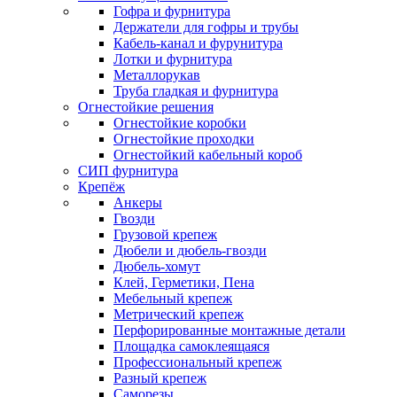
Гофра и фурнитура
Держатели для гофры и трубы
Кабель-канал и фурунитура
Лотки и фурнитура
Металлорукав
Труба гладкая и фурнитура
Огнестойкие решения
Огнестойкие коробки
Огнестойкие проходки
Огнестойкий кабельный короб
СИП фурнитура
Крепёж
Анкеры
Гвозди
Грузовой крепеж
Дюбели и дюбель-гвозди
Дюбель-хомут
Клей, Герметики, Пена
Мебельный крепеж
Метрический крепеж
Перфорированные монтажные детали
Площадка самоклеящаяся
Профессиональный крепеж
Разный крепеж
Саморезы