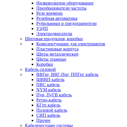
Низковольтное оборудование
Преобразователи частоты
Реле времени
Релейная автоматика
Рубильники и предохранители
УЗДП
Электродвигатели
Щитовая продукция, коробки
Комплектующие для электрощитов
Пластиковые корпуса
Щиты металлические
Щиты этажные
Коробки
Кабель силовой
ВВГнг, ВВГ-Пнг, ППГнг кабель
ШВВП кабель
ПВС кабель
NYM кабель
Пув, ПуГВ кабель
Ретро-кабель
КГтп кабель
Полевой кабель
СИП кабель
Прочее
Кабеленесущие системы