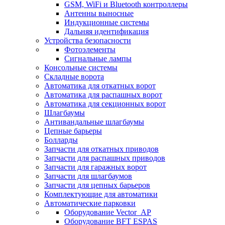
GSM, WiFi и Bluetooth контроллеры
Антенны выносные
Индукционные системы
Дальняя идентификация
Устройства безопасности
Фотоэлементы
Сигнальные лампы
Консольные системы
Складные ворота
Автоматика для откатных ворот
Автоматика для распашных ворот
Автоматика для секционных ворот
Шлагбаумы
Антивандальные шлагбаумы
Цепные барьеры
Болларды
Запчасти для откатных приводов
Запчасти для распашных приводов
Запчасти для гаражных ворот
Запчасти для шлагбаумов
Запчасти для цепных барьеров
Комплектующие для автоматики
Автоматические парковки
Оборудование Vector_AP
Оборудование BFT ESPAS