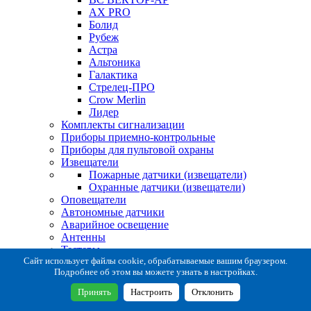
AX PRO
Болид
Рубеж
Астра
Альтоника
Галактика
Стрелец-ПРО
Crow Merlin
Лидер
Комплекты сигнализации
Приборы приемно-контрольные
Приборы для пультовой охраны
Извещатели
Пожарные датчики (извещатели)
Охранные датчики (извещатели)
Оповещатели
Автономные датчики
Аварийное освещение
Антенны
Тестеры
Система сбора извещений
Сайт использует файлы cookie, обрабатываемые вашим браузером.
Подробнее об этом вы можете узнать в настройках.
Расходные и монтажные материалы
Коробки коммутационные
Принять
Настроить
Отклонить
Кронштейны для извещателей