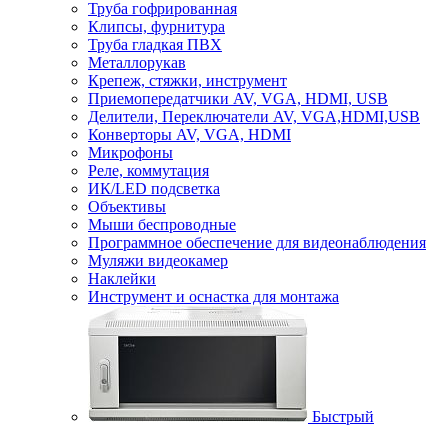
Труба гофрированная
Клипсы, фурнитура
Труба гладкая ПВХ
Металлорукав
Крепеж, стяжки, инструмент
Приемопередатчики AV, VGA, HDMI, USB
Делители, Переключатели AV, VGA,HDMI,USB
Конверторы AV, VGA, HDMI
Микрофоны
Реле, коммутация
ИК/LED подсветка
Объективы
Мыши беспроводные
Программное обеспечение для видеонаблюдения
Муляжи видеокамер
Наклейки
Инструмент и оснастка для монтажа
Быстрый