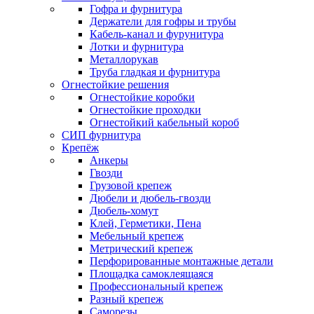
Гофра и фурнитура
Держатели для гофры и трубы
Кабель-канал и фурунитура
Лотки и фурнитура
Металлорукав
Труба гладкая и фурнитура
Огнестойкие решения
Огнестойкие коробки
Огнестойкие проходки
Огнестойкий кабельный короб
СИП фурнитура
Крепёж
Анкеры
Гвозди
Грузовой крепеж
Дюбели и дюбель-гвозди
Дюбель-хомут
Клей, Герметики, Пена
Мебельный крепеж
Метрический крепеж
Перфорированные монтажные детали
Площадка самоклеящаяся
Профессиональный крепеж
Разный крепеж
Саморезы