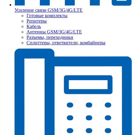
Усиление связи GSM/3G/4G/LTE
Готовые комплекты
Репитеры
Кабель
Антенны GSM/3G/4G/LTE
Разъемы, переходники
Сплиттеры, ответвители, комбайнеры