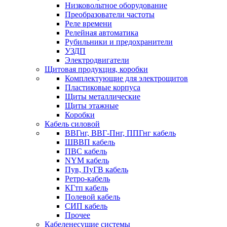
Низковольтное оборудование
Преобразователи частоты
Реле времени
Релейная автоматика
Рубильники и предохранители
УЗДП
Электродвигатели
Щитовая продукция, коробки
Комплектующие для электрощитов
Пластиковые корпуса
Щиты металлические
Щиты этажные
Коробки
Кабель силовой
ВВГнг, ВВГ-Пнг, ППГнг кабель
ШВВП кабель
ПВС кабель
NYM кабель
Пув, ПуГВ кабель
Ретро-кабель
КГтп кабель
Полевой кабель
СИП кабель
Прочее
Кабеленесущие системы