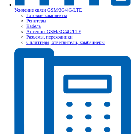
Усиление связи GSM/3G/4G/LTE
Готовые комплекты
Репитеры
Кабель
Антенны GSM/3G/4G/LTE
Разъемы, переходники
Сплиттеры, ответвители, комбайнеры