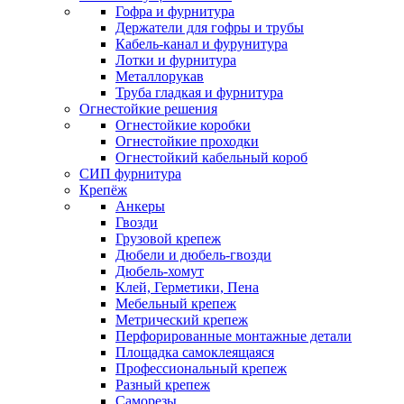
Гофра и фурнитура
Держатели для гофры и трубы
Кабель-канал и фурунитура
Лотки и фурнитура
Металлорукав
Труба гладкая и фурнитура
Огнестойкие решения
Огнестойкие коробки
Огнестойкие проходки
Огнестойкий кабельный короб
СИП фурнитура
Крепёж
Анкеры
Гвозди
Грузовой крепеж
Дюбели и дюбель-гвозди
Дюбель-хомут
Клей, Герметики, Пена
Мебельный крепеж
Метрический крепеж
Перфорированные монтажные детали
Площадка самоклеящаяся
Профессиональный крепеж
Разный крепеж
Саморезы