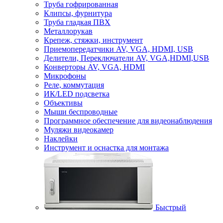
Труба гофрированная
Клипсы, фурнитура
Труба гладкая ПВХ
Металлорукав
Крепеж, стяжки, инструмент
Приемопередатчики AV, VGA, HDMI, USB
Делители, Переключатели AV, VGA,HDMI,USB
Конверторы AV, VGA, HDMI
Микрофоны
Реле, коммутация
ИК/LED подсветка
Объективы
Мыши беспроводные
Программное обеспечение для видеонаблюдения
Муляжи видеокамер
Наклейки
Инструмент и оснастка для монтажа
Быстрый