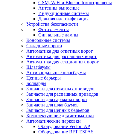
GSM, WiFi и Bluetooth контроллеры
Антенны выносные
Индукционные системы
Дальняя идентификация
Устройства безопасности
Фотоэлементы
Сигнальные лампы
Консольные системы
Складные ворота
Автоматика для откатных ворот
Автоматика для распашных ворот
Автоматика для секционных ворот
Шлагбаумы
Антивандальные шлагбаумы
Цепные барьеры
Болларды
Запчасти для откатных приводов
Запчасти для распашных приводов
Запчасти для гаражных ворот
Запчасти для шлагбаумов
Запчасти для цепных барьеров
Комплектующие для автоматики
Автоматические парковки
Оборудование Vector_AP
Оборудование BFT ESPAS