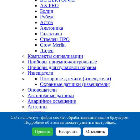
AX PRO
Болид
Рубеж
Астра
Альтоника
Галактика
Стрелец-ПРО
Crow Merlin
Лидер
Комплекты сигнализации
Приборы приемно-контрольные
Приборы для пультовой охраны
Извещатели
Пожарные датчики (извещатели)
Охранные датчики (извещатели)
Оповещатели
Автономные датчики
Аварийное освещение
Антенны
Тестеры
Система сбора извещений
Сайт использует файлы cookie, обрабатываемые вашим браузером.
Подробнее об этом вы можете узнать в настройках.
Расходные и монтажные материалы
Коробки коммутационные
Принять
Настроить
Отклонить
Кронштейны для извещателей