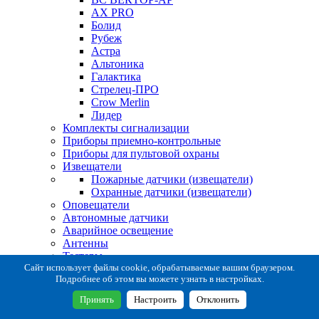
AX PRO
Болид
Рубеж
Астра
Альтоника
Галактика
Стрелец-ПРО
Crow Merlin
Лидер
Комплекты сигнализации
Приборы приемно-контрольные
Приборы для пультовой охраны
Извещатели
Пожарные датчики (извещатели)
Охранные датчики (извещатели)
Оповещатели
Автономные датчики
Аварийное освещение
Антенны
Тестеры
Система сбора извещений
Сайт использует файлы cookie, обрабатываемые вашим браузером.
Подробнее об этом вы можете узнать в настройках.
Расходные и монтажные материалы
Коробки коммутационные
Принять
Настроить
Отклонить
Кронштейны для извещателей