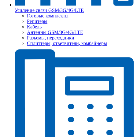
Усиление связи GSM/3G/4G/LTE
Готовые комплекты
Репитеры
Кабель
Антенны GSM/3G/4G/LTE
Разъемы, переходники
Сплиттеры, ответвители, комбайнеры