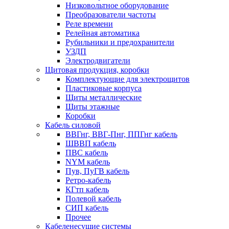
Низковольтное оборудование
Преобразователи частоты
Реле времени
Релейная автоматика
Рубильники и предохранители
УЗДП
Электродвигатели
Щитовая продукция, коробки
Комплектующие для электрощитов
Пластиковые корпуса
Щиты металлические
Щиты этажные
Коробки
Кабель силовой
ВВГнг, ВВГ-Пнг, ППГнг кабель
ШВВП кабель
ПВС кабель
NYM кабель
Пув, ПуГВ кабель
Ретро-кабель
КГтп кабель
Полевой кабель
СИП кабель
Прочее
Кабеленесущие системы