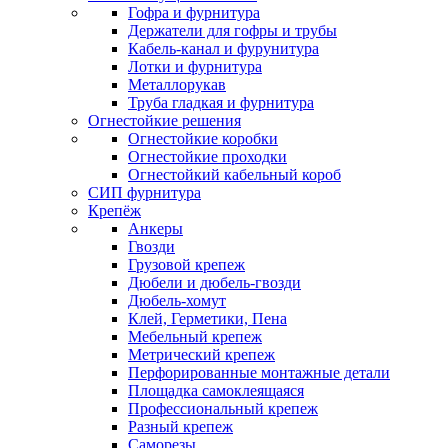
Гофра и фурнитура
Держатели для гофры и трубы
Кабель-канал и фурунитура
Лотки и фурнитура
Металлорукав
Труба гладкая и фурнитура
Огнестойкие решения
Огнестойкие коробки
Огнестойкие проходки
Огнестойкий кабельный короб
СИП фурнитура
Крепёж
Анкеры
Гвозди
Грузовой крепеж
Дюбели и дюбель-гвозди
Дюбель-хомут
Клей, Герметики, Пена
Мебельный крепеж
Метрический крепеж
Перфорированные монтажные детали
Площадка самоклеящаяся
Профессиональный крепеж
Разный крепеж
Саморезы