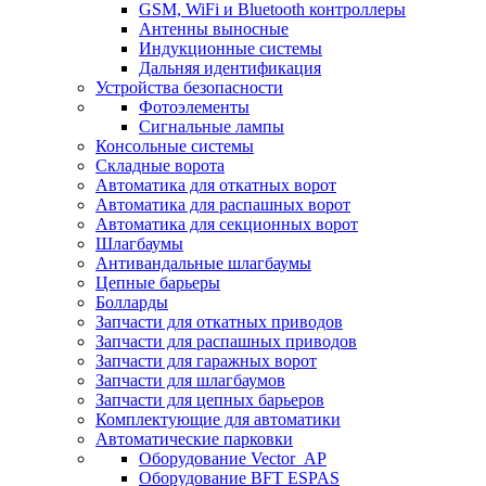
GSM, WiFi и Bluetooth контроллеры
Антенны выносные
Индукционные системы
Дальняя идентификация
Устройства безопасности
Фотоэлементы
Сигнальные лампы
Консольные системы
Складные ворота
Автоматика для откатных ворот
Автоматика для распашных ворот
Автоматика для секционных ворот
Шлагбаумы
Антивандальные шлагбаумы
Цепные барьеры
Болларды
Запчасти для откатных приводов
Запчасти для распашных приводов
Запчасти для гаражных ворот
Запчасти для шлагбаумов
Запчасти для цепных барьеров
Комплектующие для автоматики
Автоматические парковки
Оборудование Vector_AP
Оборудование BFT ESPAS