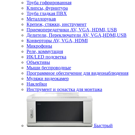
Труба гофрированная
Клипсы, фурнитура
Труба гладкая ПВХ
Металлорукав
Крепеж, стяжки, инструмент
Приемопередатчики AV, VGA, HDMI, USB
Делители, Переключатели AV, VGA,HDMI,USB
Конверторы AV, VGA, HDMI
Микрофоны
Реле, коммутация
ИК/LED подсветка
Объективы
Мыши беспроводные
Программное обеспечение для видеонаблюдения
Муляжи видеокамер
Наклейки
Инструмент и оснастка для монтажа
Быстрый