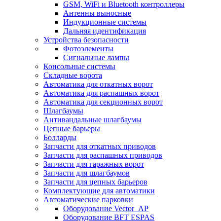
GSM, WiFi и Bluetooth контроллеры
Антенны выносные
Индукционные системы
Дальняя идентификация
Устройства безопасности
Фотоэлементы
Сигнальные лампы
Консольные системы
Складные ворота
Автоматика для откатных ворот
Автоматика для распашных ворот
Автоматика для секционных ворот
Шлагбаумы
Антивандальные шлагбаумы
Цепные барьеры
Болларды
Запчасти для откатных приводов
Запчасти для распашных приводов
Запчасти для гаражных ворот
Запчасти для шлагбаумов
Запчасти для цепных барьеров
Комплектующие для автоматики
Автоматические парковки
Оборудование Vector_AP
Оборудование BFT ESPAS