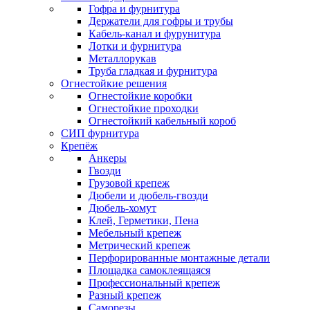
Гофра и фурнитура
Держатели для гофры и трубы
Кабель-канал и фурунитура
Лотки и фурнитура
Металлорукав
Труба гладкая и фурнитура
Огнестойкие решения
Огнестойкие коробки
Огнестойкие проходки
Огнестойкий кабельный короб
СИП фурнитура
Крепёж
Анкеры
Гвозди
Грузовой крепеж
Дюбели и дюбель-гвозди
Дюбель-хомут
Клей, Герметики, Пена
Мебельный крепеж
Метрический крепеж
Перфорированные монтажные детали
Площадка самоклеящаяся
Профессиональный крепеж
Разный крепеж
Саморезы