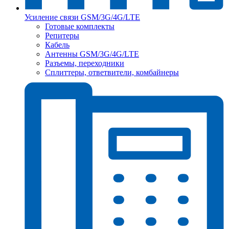
Усиление связи GSM/3G/4G/LTE
Готовые комплекты
Репитеры
Кабель
Антенны GSM/3G/4G/LTE
Разъемы, переходники
Сплиттеры, ответвители, комбайнеры