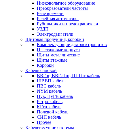
Низковольтное оборудование
Преобразователи частоты
Реле времени
Релейная автоматика
Рубильники и предохранители
УЗДП
Электродвигатели
Щитовая продукция, коробки
Комплектующие для электрощитов
Пластиковые корпуса
Щиты металлические
Щиты этажные
Коробки
Кабель силовой
ВВГнг, ВВГ-Пнг, ППГнг кабель
ШВВП кабель
ПВС кабель
NYM кабель
Пув, ПуГВ кабель
Ретро-кабель
КГтп кабель
Полевой кабель
СИП кабель
Прочее
Кабеленесущие системы