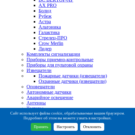
AX PRO
Болид
Рубеж
Астра
Альтоника
Галактика
Стрелец-ПРО
Crow Merlin
Лидер
Комплекты сигнализации
Приборы приемно-контрольные
Приборы для пультовой охраны
Извещатели
Пожарные датчики (извещатели)
Охранные датчики (извещатели)
Оповещатели
Автономные датчики
Аварийное освещение
Антенны
Тестеры
Система сбора извещений
Сайт использует файлы cookie, обрабатываемые вашим браузером.
Подробнее об этом вы можете узнать в настройках.
Расходные и монтажные материалы
Коробки коммутационные
Принять
Настроить
Отклонить
Кронштейны для извещателей