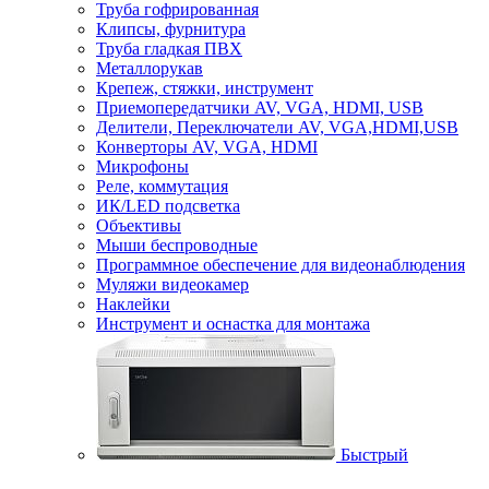
Труба гофрированная
Клипсы, фурнитура
Труба гладкая ПВХ
Металлорукав
Крепеж, стяжки, инструмент
Приемопередатчики AV, VGA, HDMI, USB
Делители, Переключатели AV, VGA,HDMI,USB
Конверторы AV, VGA, HDMI
Микрофоны
Реле, коммутация
ИК/LED подсветка
Объективы
Мыши беспроводные
Программное обеспечение для видеонаблюдения
Муляжи видеокамер
Наклейки
Инструмент и оснастка для монтажа
Быстрый