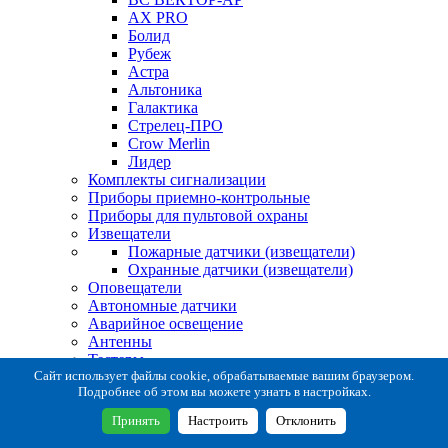
AX PRO
Болид
Рубеж
Астра
Альтоника
Галактика
Стрелец-ПРО
Crow Merlin
Лидер
Комплекты сигнализации
Приборы приемно-контрольные
Приборы для пультовой охраны
Извещатели
Пожарные датчики (извещатели)
Охранные датчики (извещатели)
Оповещатели
Автономные датчики
Аварийное освещение
Антенны
Тестеры
Система сбора извещений
Сайт использует файлы cookie, обрабатываемые вашим браузером.
Подробнее об этом вы можете узнать в настройках.
Расходные и монтажные материалы
Коробки коммутационные
Принять
Настроить
Отклонить
Кронштейны для извещателей