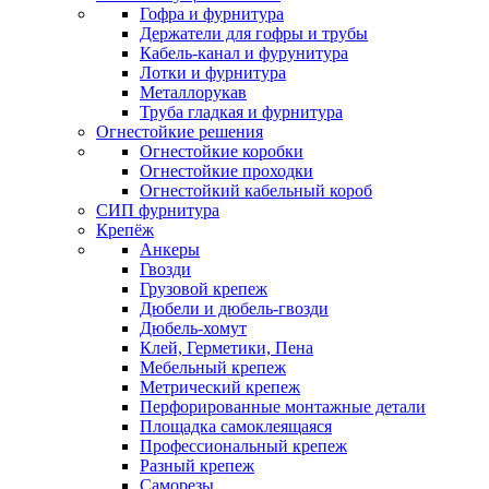
Гофра и фурнитура
Держатели для гофры и трубы
Кабель-канал и фурунитура
Лотки и фурнитура
Металлорукав
Труба гладкая и фурнитура
Огнестойкие решения
Огнестойкие коробки
Огнестойкие проходки
Огнестойкий кабельный короб
СИП фурнитура
Крепёж
Анкеры
Гвозди
Грузовой крепеж
Дюбели и дюбель-гвозди
Дюбель-хомут
Клей, Герметики, Пена
Мебельный крепеж
Метрический крепеж
Перфорированные монтажные детали
Площадка самоклеящаяся
Профессиональный крепеж
Разный крепеж
Саморезы