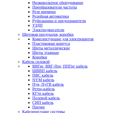
Низковольтное оборудование
Преобразователи частоты
Реле времени
Релейная автоматика
Рубильники и предохранители
УЗДП
Электродвигатели
Щитовая продукция, коробки
Комплектующие для электрощитов
Пластиковые корпуса
Щиты металлические
Щиты этажные
Коробки
Кабель силовой
ВВГнг, ВВГ-Пнг, ППГнг кабель
ШВВП кабель
ПВС кабель
NYM кабель
Пув, ПуГВ кабель
Ретро-кабель
КГтп кабель
Полевой кабель
СИП кабель
Прочее
Кабеленесущие системы