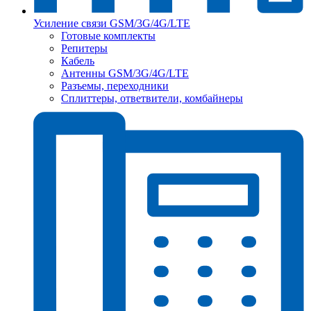
Усиление связи GSM/3G/4G/LTE
Готовые комплекты
Репитеры
Кабель
Антенны GSM/3G/4G/LTE
Разъемы, переходники
Сплиттеры, ответвители, комбайнеры