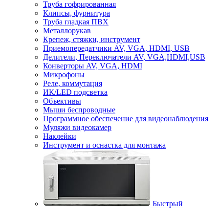
Труба гофрированная
Клипсы, фурнитура
Труба гладкая ПВХ
Металлорукав
Крепеж, стяжки, инструмент
Приемопередатчики AV, VGA, HDMI, USB
Делители, Переключатели AV, VGA,HDMI,USB
Конверторы AV, VGA, HDMI
Микрофоны
Реле, коммутация
ИК/LED подсветка
Объективы
Мыши беспроводные
Программное обеспечение для видеонаблюдения
Муляжи видеокамер
Наклейки
Инструмент и оснастка для монтажа
Быстрый