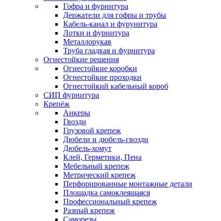
Гофра и фурнитура
Держатели для гофры и трубы
Кабель-канал и фурунитура
Лотки и фурнитура
Металлорукав
Труба гладкая и фурнитура
Огнестойкие решения
Огнестойкие коробки
Огнестойкие проходки
Огнестойкий кабельный короб
СИП фурнитура
Крепёж
Анкеры
Гвозди
Грузовой крепеж
Дюбели и дюбель-гвозди
Дюбель-хомут
Клей, Герметики, Пена
Мебельный крепеж
Метрический крепеж
Перфорированные монтажные детали
Площадка самоклеящаяся
Профессиональный крепеж
Разный крепеж
Саморезы