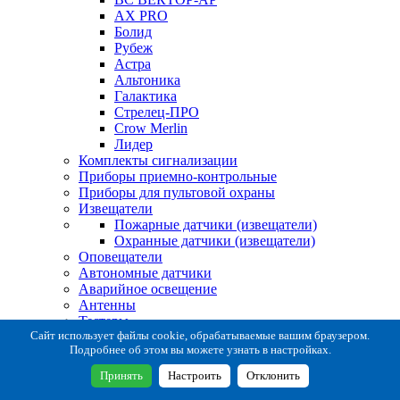
AX PRO
Болид
Рубеж
Астра
Альтоника
Галактика
Стрелец-ПРО
Crow Merlin
Лидер
Комплекты сигнализации
Приборы приемно-контрольные
Приборы для пультовой охраны
Извещатели
Пожарные датчики (извещатели)
Охранные датчики (извещатели)
Оповещатели
Автономные датчики
Аварийное освещение
Антенны
Тестеры
Система сбора извещений
Сайт использует файлы cookie, обрабатываемые вашим браузером.
Подробнее об этом вы можете узнать в настройках.
Расходные и монтажные материалы
Коробки коммутационные
Принять
Настроить
Отклонить
Кронштейны для извещателей