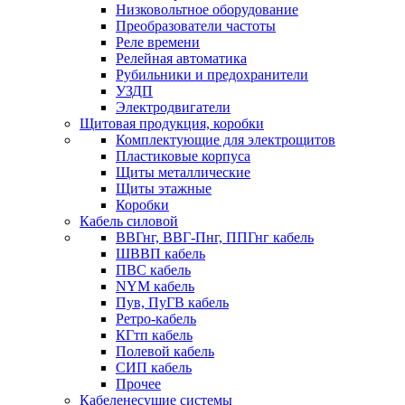
Низковольтное оборудование
Преобразователи частоты
Реле времени
Релейная автоматика
Рубильники и предохранители
УЗДП
Электродвигатели
Щитовая продукция, коробки
Комплектующие для электрощитов
Пластиковые корпуса
Щиты металлические
Щиты этажные
Коробки
Кабель силовой
ВВГнг, ВВГ-Пнг, ППГнг кабель
ШВВП кабель
ПВС кабель
NYM кабель
Пув, ПуГВ кабель
Ретро-кабель
КГтп кабель
Полевой кабель
СИП кабель
Прочее
Кабеленесущие системы