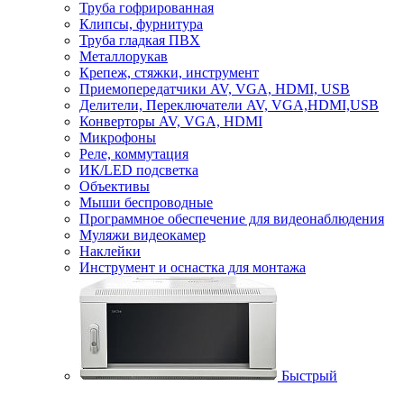
Труба гофрированная
Клипсы, фурнитура
Труба гладкая ПВХ
Металлорукав
Крепеж, стяжки, инструмент
Приемопередатчики AV, VGA, HDMI, USB
Делители, Переключатели AV, VGA,HDMI,USB
Конверторы AV, VGA, HDMI
Микрофоны
Реле, коммутация
ИК/LED подсветка
Объективы
Мыши беспроводные
Программное обеспечение для видеонаблюдения
Муляжи видеокамер
Наклейки
Инструмент и оснастка для монтажа
Быстрый