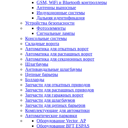
GSM, WiFi и Bluetooth контроллеры
Антенны выносные
Индукционные системы
Дальняя идентификация
Устройства безопасности
Фотоэлементы
Сигнальные лампы
Консольные системы
Складные ворота
Автоматика для откатных ворот
Автоматика для распашных ворот
Автоматика для секционных ворот
Шлагбаумы
Антивандальные шлагбаумы
Цепные барьеры
Болларды
Запчасти для откатных приводов
Запчасти для распашных приводов
Запчасти для гаражных ворот
Запчасти для шлагбаумов
Запчасти для цепных барьеров
Комплектующие для автоматики
Автоматические парковки
Оборудование Vector_AP
Оборудование BFT ESPAS