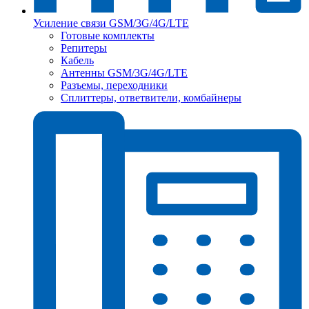
Усиление связи GSM/3G/4G/LTE
Готовые комплекты
Репитеры
Кабель
Антенны GSM/3G/4G/LTE
Разъемы, переходники
Сплиттеры, ответвители, комбайнеры