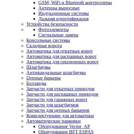
GSM, WiFi и Bluetooth контроллеры
Антенны выносные
Индукционные системы
Дальняя идентификация
Устройства безопасности
Фотоэлементы
Сигнальные лампы
Консольные системы
Складные ворота
Автоматика для откатных ворот
Автоматика для распашных ворот
Автоматика для секционных ворот
Шлагбаумы
Антивандальные шлагбаумы
Цепные барьеры
Болларды
Запчасти для откатных приводов
Запчасти для распашных приводов
Запчасти для гаражных ворот
Запчасти для шлагбаумов
Запчасти для цепных барьеров
Комплектующие для автоматики
Автоматические парковки
Оборудование Vector_AP
Оборудование BFT ESPAS