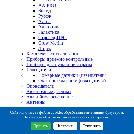
AX PRO
Болид
Рубеж
Астра
Альтоника
Галактика
Стрелец-ПРО
Crow Merlin
Лидер
Комплекты сигнализации
Приборы приемно-контрольные
Приборы для пультовой охраны
Извещатели
Пожарные датчики (извещатели)
Охранные датчики (извещатели)
Оповещатели
Автономные датчики
Аварийное освещение
Антенны
Тестеры
Система сбора извещений
Сайт использует файлы cookie, обрабатываемые вашим браузером.
Подробнее об этом вы можете узнать в настройках.
Расходные и монтажные материалы
Коробки коммутационные
Принять
Настроить
Отклонить
Кронштейны для извещателей