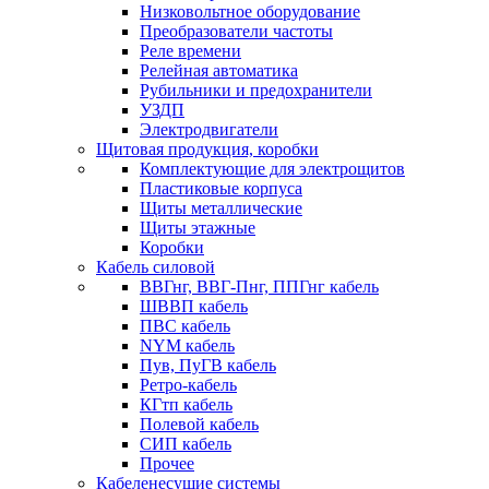
Низковольтное оборудование
Преобразователи частоты
Реле времени
Релейная автоматика
Рубильники и предохранители
УЗДП
Электродвигатели
Щитовая продукция, коробки
Комплектующие для электрощитов
Пластиковые корпуса
Щиты металлические
Щиты этажные
Коробки
Кабель силовой
ВВГнг, ВВГ-Пнг, ППГнг кабель
ШВВП кабель
ПВС кабель
NYM кабель
Пув, ПуГВ кабель
Ретро-кабель
КГтп кабель
Полевой кабель
СИП кабель
Прочее
Кабеленесущие системы