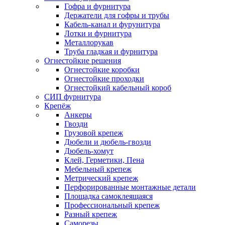
Гофра и фурнитура
Держатели для гофры и трубы
Кабель-канал и фурунитура
Лотки и фурнитура
Металлорукав
Труба гладкая и фурнитура
Огнестойкие решения
Огнестойкие коробки
Огнестойкие проходки
Огнестойкий кабельный короб
СИП фурнитура
Крепёж
Анкеры
Гвозди
Грузовой крепеж
Дюбели и дюбель-гвозди
Дюбель-хомут
Клей, Герметики, Пена
Мебельный крепеж
Метрический крепеж
Перфорированные монтажные детали
Площадка самоклеящаяся
Профессиональный крепеж
Разный крепеж
Саморезы