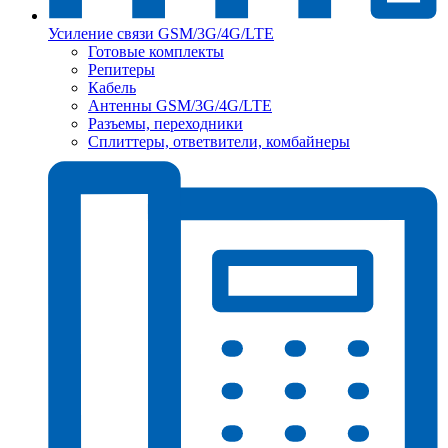
Усиление связи GSM/3G/4G/LTE
Готовые комплекты
Репитеры
Кабель
Антенны GSM/3G/4G/LTE
Разъемы, переходники
Сплиттеры, ответвители, комбайнеры