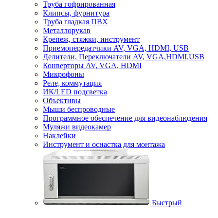
Труба гофрированная
Клипсы, фурнитура
Труба гладкая ПВХ
Металлорукав
Крепеж, стяжки, инструмент
Приемопередатчики AV, VGA, HDMI, USB
Делители, Переключатели AV, VGA,HDMI,USB
Конверторы AV, VGA, HDMI
Микрофоны
Реле, коммутация
ИК/LED подсветка
Объективы
Мыши беспроводные
Программное обеспечение для видеонаблюдения
Муляжи видеокамер
Наклейки
Инструмент и оснастка для монтажа
Быстрый