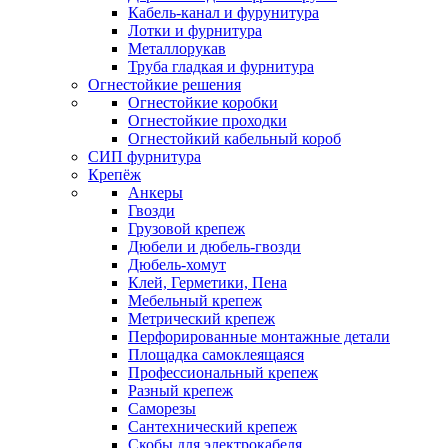
Кабель-канал и фурунитура
Лотки и фурнитура
Металлорукав
Труба гладкая и фурнитура
Огнестойкие решения
Огнестойкие коробки
Огнестойкие проходки
Огнестойкий кабельный короб
СИП фурнитура
Крепёж
Анкеры
Гвозди
Грузовой крепеж
Дюбели и дюбель-гвозди
Дюбель-хомут
Клей, Герметики, Пена
Мебельный крепеж
Метрический крепеж
Перфорированные монтажные детали
Площадка самоклеящаяся
Профессиональный крепеж
Разный крепеж
Саморезы
Сантехнический крепеж
Скобы для электрокабеля