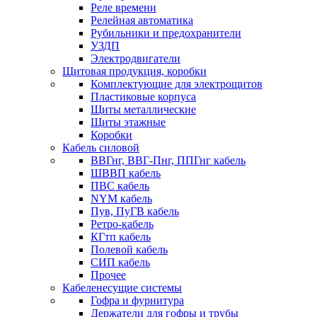
Реле времени
Релейная автоматика
Рубильники и предохранители
УЗДП
Электродвигатели
Щитовая продукция, коробки
Комплектующие для электрощитов
Пластиковые корпуса
Щиты металлические
Щиты этажные
Коробки
Кабель силовой
ВВГнг, ВВГ-Пнг, ППГнг кабель
ШВВП кабель
ПВС кабель
NYM кабель
Пув, ПуГВ кабель
Ретро-кабель
КГтп кабель
Полевой кабель
СИП кабель
Прочее
Кабеленесущие системы
Гофра и фурнитура
Держатели для гофры и трубы