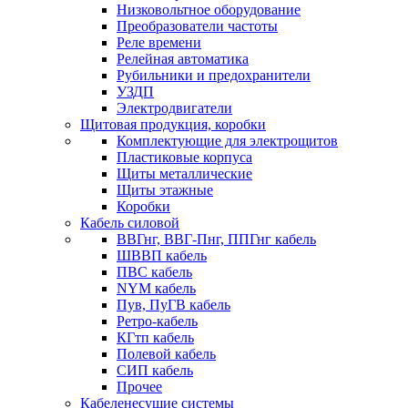
Низковольтное оборудование
Преобразователи частоты
Реле времени
Релейная автоматика
Рубильники и предохранители
УЗДП
Электродвигатели
Щитовая продукция, коробки
Комплектующие для электрощитов
Пластиковые корпуса
Щиты металлические
Щиты этажные
Коробки
Кабель силовой
ВВГнг, ВВГ-Пнг, ППГнг кабель
ШВВП кабель
ПВС кабель
NYM кабель
Пув, ПуГВ кабель
Ретро-кабель
КГтп кабель
Полевой кабель
СИП кабель
Прочее
Кабеленесущие системы