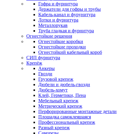
Гофра и фурнитура
Держатели для гофры и трубы
Кабель-канал и фурунитура
Лотки и фурнитура
Металлорукав
Труба гладкая и фурнитура
Огнестойкие решения
Огнестойкие коробки
Огнестойкие проходки
Огнестойкий кабельный короб
СИП фурнитура
Крепёж
Анкеры
Гвозди
Грузовой крепеж
Дюбели и дюбель-гвозди
Дюбель-хомут
Клей, Герметики, Пена
Мебельный крепеж
Метрический крепеж
Перфорированные монтажные детали
Площадка самоклеящаяся
Профессиональный крепеж
Разный крепеж
Саморезы