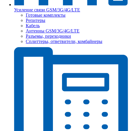
Усиление связи GSM/3G/4G/LTE
Готовые комплекты
Репитеры
Кабель
Антенны GSM/3G/4G/LTE
Разъемы, переходники
Сплиттеры, ответвители, комбайнеры