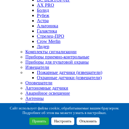
AX PRO
Болид
Рубеж
Астра
Альтоника
Галактика
Стрелец-ПРО
Crow Merlin
Лидер
Комплекты сигнализации
Приборы приемно-контрольные
Приборы для пультовой охраны
Извещатели
Пожарные датчики (извещатели)
Охранные датчики (извещатели)
Оповещатели
Автономные датчики
Аварийное освещение
Антенны
Тестеры
Система сбора извещений
Сайт использует файлы cookie, обрабатываемые вашим браузером.
Подробнее об этом вы можете узнать в настройках.
Расходные и монтажные материалы
Коробки коммутационные
Принять
Настроить
Отклонить
Кронштейны для извещателей