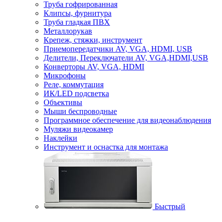
Труба гофрированная
Клипсы, фурнитура
Труба гладкая ПВХ
Металлорукав
Крепеж, стяжки, инструмент
Приемопередатчики AV, VGA, HDMI, USB
Делители, Переключатели AV, VGA,HDMI,USB
Конверторы AV, VGA, HDMI
Микрофоны
Реле, коммутация
ИК/LED подсветка
Объективы
Мыши беспроводные
Программное обеспечение для видеонаблюдения
Муляжи видеокамер
Наклейки
Инструмент и оснастка для монтажа
Быстрый