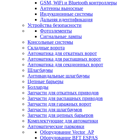
GSM, WiFi и Bluetooth контроллеры
Антенны выносные
Индукционные системы
Дальняя идентификация
Устройства безопасности
Фотоэлементы
Сигнальные лампы
Консольные системы
Складные ворота
Автоматика для откатных ворот
Автоматика для распашных ворот
Автоматика для секционных ворот
Шлагбаумы
Антивандальные шлагбаумы
Цепные барьеры
Болларды
Запчасти для откатных приводов
Запчасти для распашных приводов
Запчасти для гаражных ворот
Запчасти для шлагбаумов
Запчасти для цепных барьеров
Комплектующие для автоматики
Автоматические парковки
Оборудование Vector_AP
Оборудование BFT ESPAS