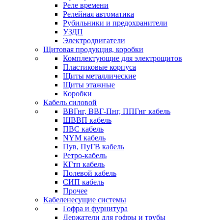
Реле времени
Релейная автоматика
Рубильники и предохранители
УЗДП
Электродвигатели
Щитовая продукция, коробки
Комплектующие для электрощитов
Пластиковые корпуса
Щиты металлические
Щиты этажные
Коробки
Кабель силовой
ВВГнг, ВВГ-Пнг, ППГнг кабель
ШВВП кабель
ПВС кабель
NYM кабель
Пув, ПуГВ кабель
Ретро-кабель
КГтп кабель
Полевой кабель
СИП кабель
Прочее
Кабеленесущие системы
Гофра и фурнитура
Держатели для гофры и трубы