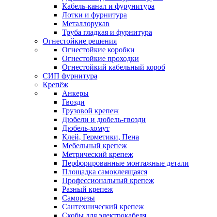
Кабель-канал и фурунитура
Лотки и фурнитура
Металлорукав
Труба гладкая и фурнитура
Огнестойкие решения
Огнестойкие коробки
Огнестойкие проходки
Огнестойкий кабельный короб
СИП фурнитура
Крепёж
Анкеры
Гвозди
Грузовой крепеж
Дюбели и дюбель-гвозди
Дюбель-хомут
Клей, Герметики, Пена
Мебельный крепеж
Метрический крепеж
Перфорированные монтажные детали
Площадка самоклеящаяся
Профессиональный крепеж
Разный крепеж
Саморезы
Сантехнический крепеж
Скобы для электрокабеля