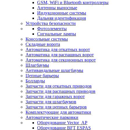
GSM, WiFi и Bluetooth контроллеры
Антенны выносные
Индукционные системы
Дальняя идентификация
Устройства безопасности
Фотоэлементы
Сигнальные лампы
Консольные системы
Складные ворота
Автоматика для откатных ворот
Автоматика для распашных ворот
Автоматика для секционных ворот
Шлагбаумы
Антивандальные шлагбаумы
Цепные барьеры
Болларды
Запчасти для откатных приводов
Запчасти для распашных приводов
Запчасти для гаражных ворот
Запчасти для шлагбаумов
Запчасти для цепных барьеров
Комплектующие для автоматики
Автоматические парковки
Оборудование Vector_AP
Оборудование BFT ESPAS