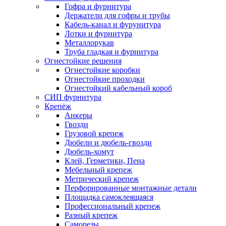
Гофра и фурнитура
Держатели для гофры и трубы
Кабель-канал и фурунитура
Лотки и фурнитура
Металлорукав
Труба гладкая и фурнитура
Огнестойкие решения
Огнестойкие коробки
Огнестойкие проходки
Огнестойкий кабельный короб
СИП фурнитура
Крепёж
Анкеры
Гвозди
Грузовой крепеж
Дюбели и дюбель-гвозди
Дюбель-хомут
Клей, Герметики, Пена
Мебельный крепеж
Метрический крепеж
Перфорированные монтажные детали
Площадка самоклеящаяся
Профессиональный крепеж
Разный крепеж
Саморезы