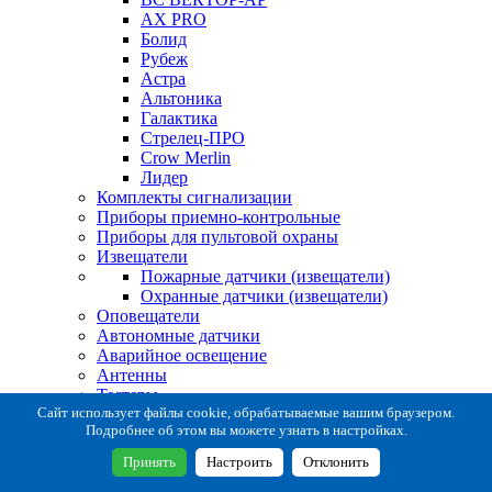
AX PRO
Болид
Рубеж
Астра
Альтоника
Галактика
Стрелец-ПРО
Crow Merlin
Лидер
Комплекты сигнализации
Приборы приемно-контрольные
Приборы для пультовой охраны
Извещатели
Пожарные датчики (извещатели)
Охранные датчики (извещатели)
Оповещатели
Автономные датчики
Аварийное освещение
Антенны
Тестеры
Система сбора извещений
Сайт использует файлы cookie, обрабатываемые вашим браузером.
Подробнее об этом вы можете узнать в настройках.
Расходные и монтажные материалы
Коробки коммутационные
Принять
Настроить
Отклонить
Кронштейны для извещателей