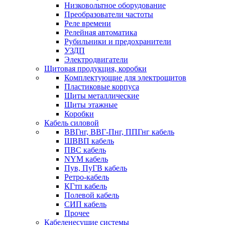
Низковольтное оборудование
Преобразователи частоты
Реле времени
Релейная автоматика
Рубильники и предохранители
УЗДП
Электродвигатели
Щитовая продукция, коробки
Комплектующие для электрощитов
Пластиковые корпуса
Щиты металлические
Щиты этажные
Коробки
Кабель силовой
ВВГнг, ВВГ-Пнг, ППГнг кабель
ШВВП кабель
ПВС кабель
NYM кабель
Пув, ПуГВ кабель
Ретро-кабель
КГтп кабель
Полевой кабель
СИП кабель
Прочее
Кабеленесущие системы