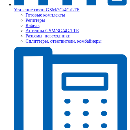
Усиление связи GSM/3G/4G/LTE
Готовые комплекты
Репитеры
Кабель
Антенны GSM/3G/4G/LTE
Разъемы, переходники
Сплиттеры, ответвители, комбайнеры