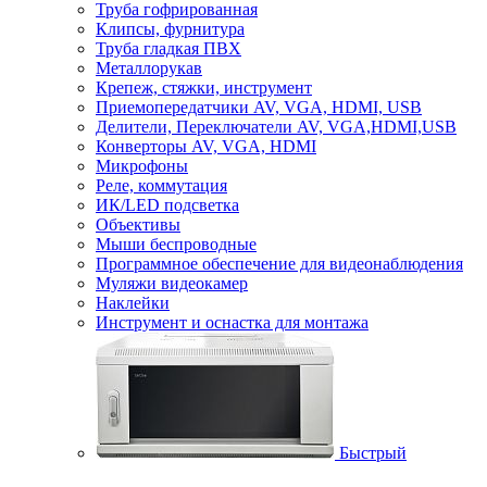
Труба гофрированная
Клипсы, фурнитура
Труба гладкая ПВХ
Металлорукав
Крепеж, стяжки, инструмент
Приемопередатчики AV, VGA, HDMI, USB
Делители, Переключатели AV, VGA,HDMI,USB
Конверторы AV, VGA, HDMI
Микрофоны
Реле, коммутация
ИК/LED подсветка
Объективы
Мыши беспроводные
Программное обеспечение для видеонаблюдения
Муляжи видеокамер
Наклейки
Инструмент и оснастка для монтажа
Быстрый