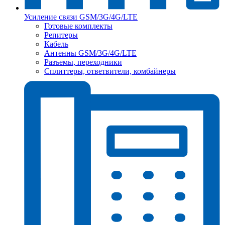
Усиление связи GSM/3G/4G/LTE
Готовые комплекты
Репитеры
Кабель
Антенны GSM/3G/4G/LTE
Разъемы, переходники
Сплиттеры, ответвители, комбайнеры