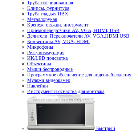
Труба гофрированная
Клипсы, фурнитура
Труба гладкая ПВХ
Металлорукав
Крепеж, стяжки, инструмент
Приемопередатчики AV, VGA, HDMI, USB
Делители, Переключатели AV, VGA,HDMI,USB
Конверторы AV, VGA, HDMI
Микрофоны
Реле, коммутация
ИК/LED подсветка
Объективы
Мыши беспроводные
Программное обеспечение для видеонаблюдения
Муляжи видеокамер
Наклейки
Инструмент и оснастка для монтажа
Быстрый