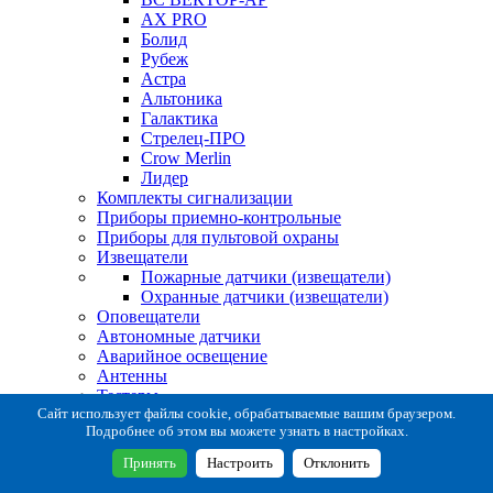
AX PRO
Болид
Рубеж
Астра
Альтоника
Галактика
Стрелец-ПРО
Crow Merlin
Лидер
Комплекты сигнализации
Приборы приемно-контрольные
Приборы для пультовой охраны
Извещатели
Пожарные датчики (извещатели)
Охранные датчики (извещатели)
Оповещатели
Автономные датчики
Аварийное освещение
Антенны
Тестеры
Система сбора извещений
Сайт использует файлы cookie, обрабатываемые вашим браузером.
Подробнее об этом вы можете узнать в настройках.
Расходные и монтажные материалы
Коробки коммутационные
Принять
Настроить
Отклонить
Кронштейны для извещателей