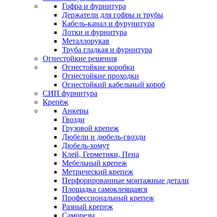
Гофра и фурнитура
Держатели для гофры и трубы
Кабель-канал и фурунитура
Лотки и фурнитура
Металлорукав
Труба гладкая и фурнитура
Огнестойкие решения
Огнестойкие коробки
Огнестойкие проходки
Огнестойкий кабельный короб
СИП фурнитура
Крепёж
Анкеры
Гвозди
Грузовой крепеж
Дюбели и дюбель-гвозди
Дюбель-хомут
Клей, Герметики, Пена
Мебельный крепеж
Метрический крепеж
Перфорированные монтажные детали
Площадка самоклеящаяся
Профессиональный крепеж
Разный крепеж
Саморезы