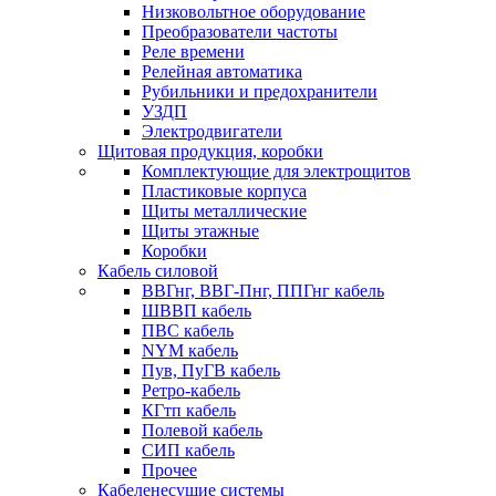
Низковольтное оборудование
Преобразователи частоты
Реле времени
Релейная автоматика
Рубильники и предохранители
УЗДП
Электродвигатели
Щитовая продукция, коробки
Комплектующие для электрощитов
Пластиковые корпуса
Щиты металлические
Щиты этажные
Коробки
Кабель силовой
ВВГнг, ВВГ-Пнг, ППГнг кабель
ШВВП кабель
ПВС кабель
NYM кабель
Пув, ПуГВ кабель
Ретро-кабель
КГтп кабель
Полевой кабель
СИП кабель
Прочее
Кабеленесущие системы