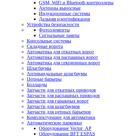
GSM, WiFi и Bluetooth контроллеры
Антенны выносные
Индукционные системы
Дальняя идентификация
Устройства безопасности
Фотоэлементы
Сигнальные лампы
Консольные системы
Складные ворота
Автоматика для откатных ворот
Автоматика для распашных ворот
Автоматика для секционных ворот
Шлагбаумы
Антивандальные шлагбаумы
Цепные барьеры
Болларды
Запчасти для откатных приводов
Запчасти для распашных приводов
Запчасти для гаражных ворот
Запчасти для шлагбаумов
Запчасти для цепных барьеров
Комплектующие для автоматики
Автоматические парковки
Оборудование Vector_AP
Оборудование BFT ESPAS