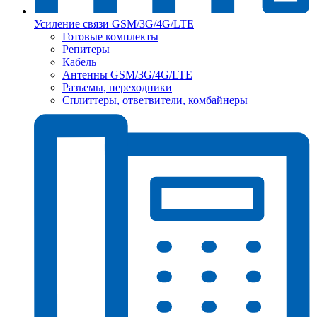
Усиление связи GSM/3G/4G/LTE
Готовые комплекты
Репитеры
Кабель
Антенны GSM/3G/4G/LTE
Разъемы, переходники
Сплиттеры, ответвители, комбайнеры