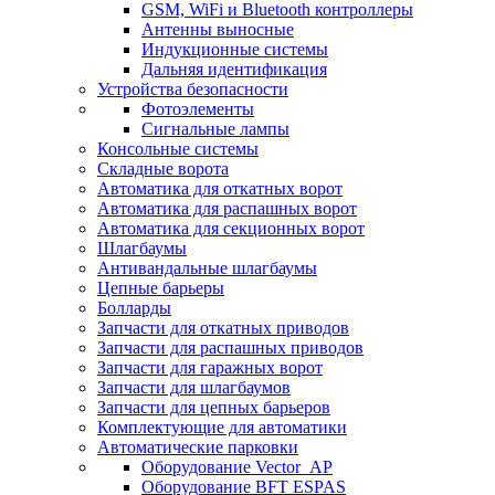
GSM, WiFi и Bluetooth контроллеры
Антенны выносные
Индукционные системы
Дальняя идентификация
Устройства безопасности
Фотоэлементы
Сигнальные лампы
Консольные системы
Складные ворота
Автоматика для откатных ворот
Автоматика для распашных ворот
Автоматика для секционных ворот
Шлагбаумы
Антивандальные шлагбаумы
Цепные барьеры
Болларды
Запчасти для откатных приводов
Запчасти для распашных приводов
Запчасти для гаражных ворот
Запчасти для шлагбаумов
Запчасти для цепных барьеров
Комплектующие для автоматики
Автоматические парковки
Оборудование Vector_AP
Оборудование BFT ESPAS