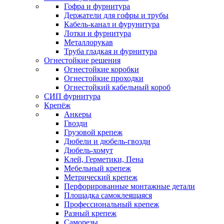
Гофра и фурнитура
Держатели для гофры и трубы
Кабель-канал и фурунитура
Лотки и фурнитура
Металлорукав
Труба гладкая и фурнитура
Огнестойкие решения
Огнестойкие коробки
Огнестойкие проходки
Огнестойкий кабельный короб
СИП фурнитура
Крепёж
Анкеры
Гвозди
Грузовой крепеж
Дюбели и дюбель-гвозди
Дюбель-хомут
Клей, Герметики, Пена
Мебельный крепеж
Метрический крепеж
Перфорированные монтажные детали
Площадка самоклеящаяся
Профессиональный крепеж
Разный крепеж
Саморезы