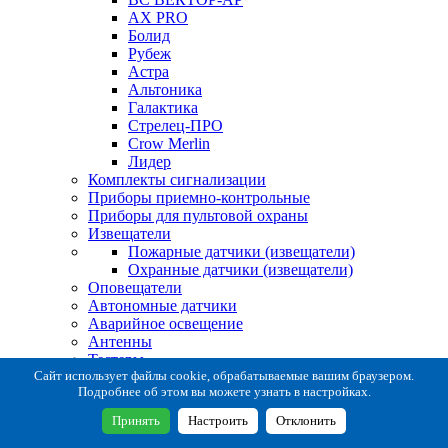
AX PRO
Болид
Рубеж
Астра
Альтоника
Галактика
Стрелец-ПРО
Crow Merlin
Лидер
Комплекты сигнализации
Приборы приемно-контрольные
Приборы для пультовой охраны
Извещатели
Пожарные датчики (извещатели)
Охранные датчики (извещатели)
Оповещатели
Автономные датчики
Аварийное освещение
Антенны
Тестеры
Система сбора извещений
Сайт использует файлы cookie, обрабатываемые вашим браузером.
Подробнее об этом вы можете узнать в настройках.
Расходные и монтажные материалы
Коробки коммутационные
Принять
Настроить
Отклонить
Кронштейны для извещателей