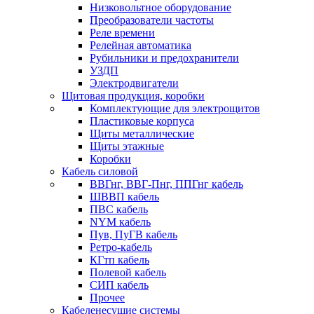
Низковольтное оборудование
Преобразователи частоты
Реле времени
Релейная автоматика
Рубильники и предохранители
УЗДП
Электродвигатели
Щитовая продукция, коробки
Комплектующие для электрощитов
Пластиковые корпуса
Щиты металлические
Щиты этажные
Коробки
Кабель силовой
ВВГнг, ВВГ-Пнг, ППГнг кабель
ШВВП кабель
ПВС кабель
NYM кабель
Пув, ПуГВ кабель
Ретро-кабель
КГтп кабель
Полевой кабель
СИП кабель
Прочее
Кабеленесущие системы