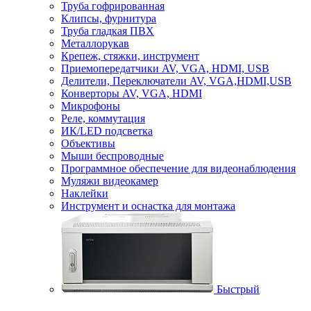
Труба гофрированная
Клипсы, фурнитура
Труба гладкая ПВХ
Металлорукав
Крепеж, стяжки, инструмент
Приемопередатчики AV, VGA, HDMI, USB
Делители, Переключатели AV, VGA,HDMI,USB
Конверторы AV, VGA, HDMI
Микрофоны
Реле, коммутация
ИК/LED подсветка
Объективы
Мыши беспроводные
Программное обеспечение для видеонаблюдения
Муляжи видеокамер
Наклейки
Инструмент и оснастка для монтажа
Быстрый