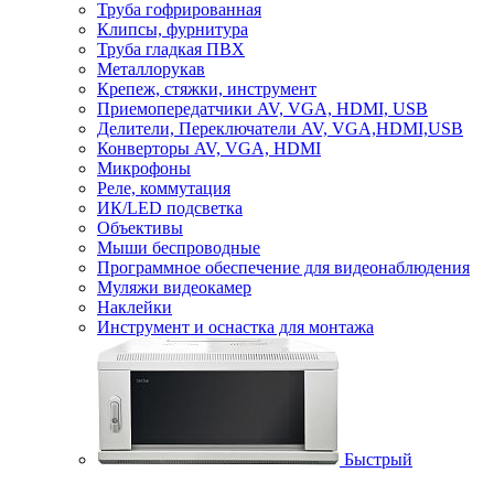
Труба гофрированная
Клипсы, фурнитура
Труба гладкая ПВХ
Металлорукав
Крепеж, стяжки, инструмент
Приемопередатчики AV, VGA, HDMI, USB
Делители, Переключатели AV, VGA,HDMI,USB
Конверторы AV, VGA, HDMI
Микрофоны
Реле, коммутация
ИК/LED подсветка
Объективы
Мыши беспроводные
Программное обеспечение для видеонаблюдения
Муляжи видеокамер
Наклейки
Инструмент и оснастка для монтажа
Быстрый