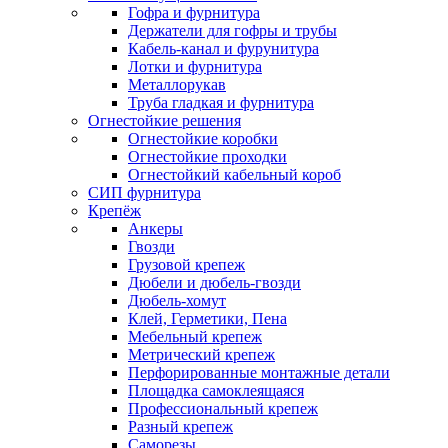
Гофра и фурнитура
Держатели для гофры и трубы
Кабель-канал и фурунитура
Лотки и фурнитура
Металлорукав
Труба гладкая и фурнитура
Огнестойкие решения
Огнестойкие коробки
Огнестойкие проходки
Огнестойкий кабельный короб
СИП фурнитура
Крепёж
Анкеры
Гвозди
Грузовой крепеж
Дюбели и дюбель-гвозди
Дюбель-хомут
Клей, Герметики, Пена
Мебельный крепеж
Метрический крепеж
Перфорированные монтажные детали
Площадка самоклеящаяся
Профессиональный крепеж
Разный крепеж
Саморезы