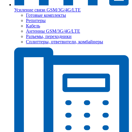
Усиление связи GSM/3G/4G/LTE
Готовые комплекты
Репитеры
Кабель
Антенны GSM/3G/4G/LTE
Разъемы, переходники
Сплиттеры, ответвители, комбайнеры