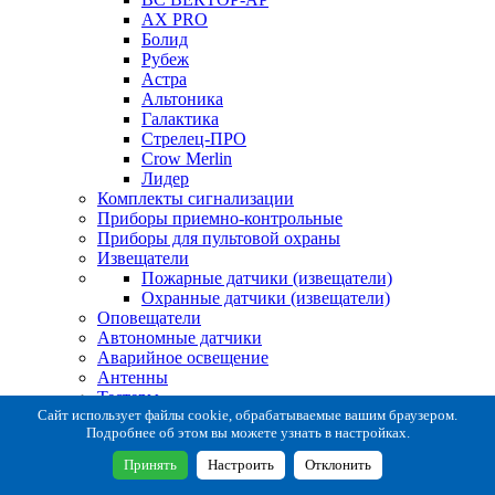
AX PRO
Болид
Рубеж
Астра
Альтоника
Галактика
Стрелец-ПРО
Crow Merlin
Лидер
Комплекты сигнализации
Приборы приемно-контрольные
Приборы для пультовой охраны
Извещатели
Пожарные датчики (извещатели)
Охранные датчики (извещатели)
Оповещатели
Автономные датчики
Аварийное освещение
Антенны
Тестеры
Система сбора извещений
Сайт использует файлы cookie, обрабатываемые вашим браузером.
Подробнее об этом вы можете узнать в настройках.
Расходные и монтажные материалы
Коробки коммутационные
Принять
Настроить
Отклонить
Кронштейны для извещателей