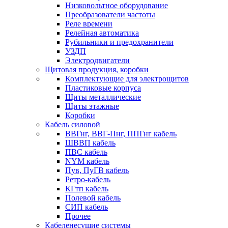
Низковольтное оборудование
Преобразователи частоты
Реле времени
Релейная автоматика
Рубильники и предохранители
УЗДП
Электродвигатели
Щитовая продукция, коробки
Комплектующие для электрощитов
Пластиковые корпуса
Щиты металлические
Щиты этажные
Коробки
Кабель силовой
ВВГнг, ВВГ-Пнг, ППГнг кабель
ШВВП кабель
ПВС кабель
NYM кабель
Пув, ПуГВ кабель
Ретро-кабель
КГтп кабель
Полевой кабель
СИП кабель
Прочее
Кабеленесущие системы