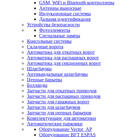
GSM, WiFi и Bluetooth контроллеры
Антенны выносные
Индукционные системы
Дальняя идентификация
Устройства безопасности
Фотоэлементы
Сигнальные лампы
Консольные системы
Складные ворота
Автоматика для откатных ворот
Автоматика для распашных ворот
Автоматика для секционных ворот
Шлагбаумы
Антивандальные шлагбаумы
Цепные барьеры
Болларды
Запчасти для откатных приводов
Запчасти для распашных приводов
Запчасти для гаражных ворот
Запчасти для шлагбаумов
Запчасти для цепных барьеров
Комплектующие для автоматики
Автоматические парковки
Оборудование Vector_AP
Оборудование BFT ESPAS