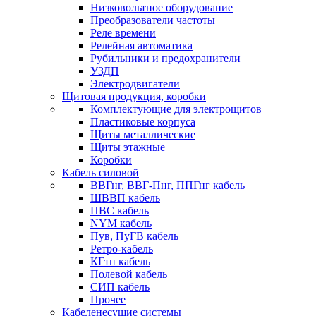
Низковольтное оборудование
Преобразователи частоты
Реле времени
Релейная автоматика
Рубильники и предохранители
УЗДП
Электродвигатели
Щитовая продукция, коробки
Комплектующие для электрощитов
Пластиковые корпуса
Щиты металлические
Щиты этажные
Коробки
Кабель силовой
ВВГнг, ВВГ-Пнг, ППГнг кабель
ШВВП кабель
ПВС кабель
NYM кабель
Пув, ПуГВ кабель
Ретро-кабель
КГтп кабель
Полевой кабель
СИП кабель
Прочее
Кабеленесущие системы