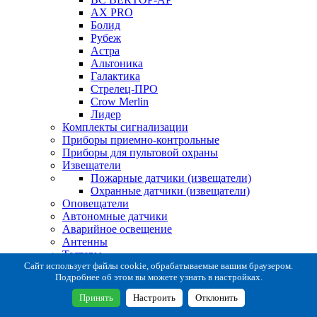
AX PRO
Болид
Рубеж
Астра
Альтоника
Галактика
Стрелец-ПРО
Crow Merlin
Лидер
Комплекты сигнализации
Приборы приемно-контрольные
Приборы для пультовой охраны
Извещатели
Пожарные датчики (извещатели)
Охранные датчики (извещатели)
Оповещатели
Автономные датчики
Аварийное освещение
Антенны
Тестеры
Система сбора извещений
Сайт использует файлы cookie, обрабатываемые вашим браузером.
Подробнее об этом вы можете узнать в настройках.
Расходные и монтажные материалы
Коробки коммутационные
Принять
Настроить
Отклонить
Кронштейны для извещателей