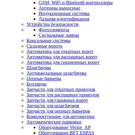
GSM, WiFi и Bluetooth контроллеры
Антенны выносные
Индукционные системы
Дальняя идентификация
Устройства безопасности
Фотоэлементы
Сигнальные лампы
Консольные системы
Складные ворота
Автоматика для откатных ворот
Автоматика для распашных ворот
Автоматика для секционных ворот
Шлагбаумы
Антивандальные шлагбаумы
Цепные барьеры
Болларды
Запчасти для откатных приводов
Запчасти для распашных приводов
Запчасти для гаражных ворот
Запчасти для шлагбаумов
Запчасти для цепных барьеров
Комплектующие для автоматики
Автоматические парковки
Оборудование Vector_AP
Оборудование BFT ESPAS