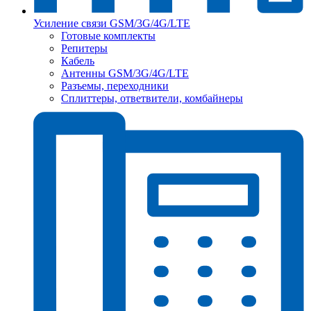
Усиление связи GSM/3G/4G/LTE
Готовые комплекты
Репитеры
Кабель
Антенны GSM/3G/4G/LTE
Разъемы, переходники
Сплиттеры, ответвители, комбайнеры