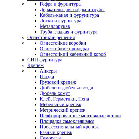
Гофра и фурнитура
Держатели для гофры и трубы
Кабель-канал и фурунитура
Лотки и фурнитура
Металлорукав
Труба гладкая и фурнитура
Огнестойкие решения
Огнестойкие коробки
Огнестойкие проходки
Огнестойкий кабельный короб
СИП фурнитура
Крепёж
Анкеры
Гвозди
Грузовой крепеж
Дюбели и дюбель-гвозди
Дюбель-хомут
Клей, Герметики, Пена
Мебельный крепеж
Метрический крепеж
Перфорированные монтажные детали
Площадка самоклеящаяся
Профессиональный крепеж
Разный крепеж
Саморезы