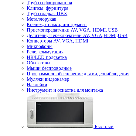
Труба гофрированная
Клипсы, фурнитура
Труба гладкая ПВХ
Металлорукав
Крепеж, стяжки, инструмент
Приемопередатчики AV, VGA, HDMI, USB
Делители, Переключатели AV, VGA,HDMI,USB
Конверторы AV, VGA, HDMI
Микрофоны
Реле, коммутация
ИК/LED подсветка
Объективы
Мыши беспроводные
Программное обеспечение для видеонаблюдения
Муляжи видеокамер
Наклейки
Инструмент и оснастка для монтажа
Быстрый