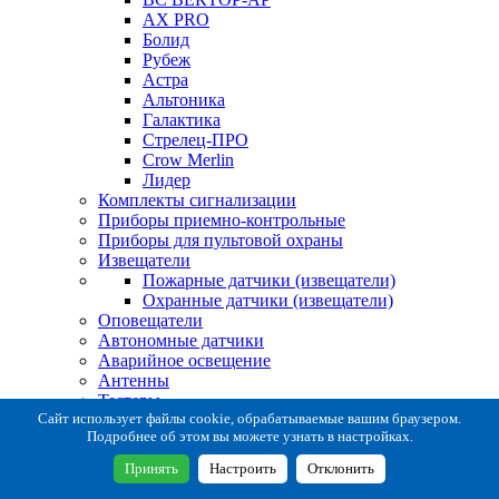
AX PRO
Болид
Рубеж
Астра
Альтоника
Галактика
Стрелец-ПРО
Crow Merlin
Лидер
Комплекты сигнализации
Приборы приемно-контрольные
Приборы для пультовой охраны
Извещатели
Пожарные датчики (извещатели)
Охранные датчики (извещатели)
Оповещатели
Автономные датчики
Аварийное освещение
Антенны
Тестеры
Система сбора извещений
Сайт использует файлы cookie, обрабатываемые вашим браузером.
Подробнее об этом вы можете узнать в настройках.
Расходные и монтажные материалы
Коробки коммутационные
Принять
Настроить
Отклонить
Кронштейны для извещателей