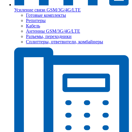
Усиление связи GSM/3G/4G/LTE
Готовые комплекты
Репитеры
Кабель
Антенны GSM/3G/4G/LTE
Разъемы, переходники
Сплиттеры, ответвители, комбайнеры