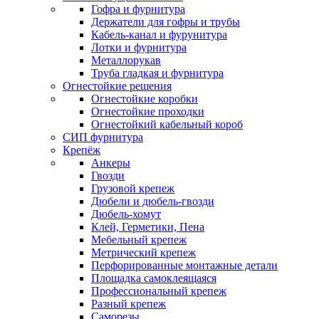
Гофра и фурнитура
Держатели для гофры и трубы
Кабель-канал и фурунитура
Лотки и фурнитура
Металлорукав
Труба гладкая и фурнитура
Огнестойкие решения
Огнестойкие коробки
Огнестойкие проходки
Огнестойкий кабельный короб
СИП фурнитура
Крепёж
Анкеры
Гвозди
Грузовой крепеж
Дюбели и дюбель-гвозди
Дюбель-хомут
Клей, Герметики, Пена
Мебельный крепеж
Метрический крепеж
Перфорированные монтажные детали
Площадка самоклеящаяся
Профессиональный крепеж
Разный крепеж
Саморезы