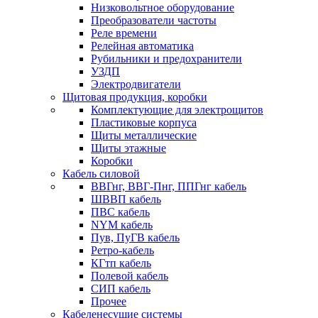
Низковольтное оборудование
Преобразователи частоты
Реле времени
Релейная автоматика
Рубильники и предохранители
УЗДП
Электродвигатели
Щитовая продукция, коробки
Комплектующие для электрощитов
Пластиковые корпуса
Щиты металлические
Щиты этажные
Коробки
Кабель силовой
ВВГнг, ВВГ-Пнг, ППГнг кабель
ШВВП кабель
ПВС кабель
NYM кабель
Пув, ПуГВ кабель
Ретро-кабель
КГтп кабель
Полевой кабель
СИП кабель
Прочее
Кабеленесущие системы