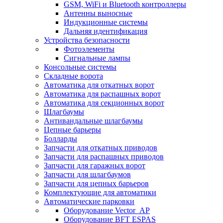
GSM, WiFi и Bluetooth контроллеры
Антенны выносные
Индукционные системы
Дальняя идентификация
Устройства безопасности
Фотоэлементы
Сигнальные лампы
Консольные системы
Складные ворота
Автоматика для откатных ворот
Автоматика для распашных ворот
Автоматика для секционных ворот
Шлагбаумы
Антивандальные шлагбаумы
Цепные барьеры
Болларды
Запчасти для откатных приводов
Запчасти для распашных приводов
Запчасти для гаражных ворот
Запчасти для шлагбаумов
Запчасти для цепных барьеров
Комплектующие для автоматики
Автоматические парковки
Оборудование Vector_AP
Оборудование BFT ESPAS