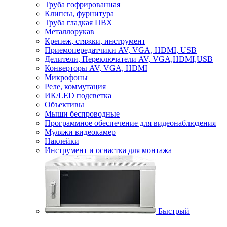
Труба гофрированная
Клипсы, фурнитура
Труба гладкая ПВХ
Металлорукав
Крепеж, стяжки, инструмент
Приемопередатчики AV, VGA, HDMI, USB
Делители, Переключатели AV, VGA,HDMI,USB
Конверторы AV, VGA, HDMI
Микрофоны
Реле, коммутация
ИК/LED подсветка
Объективы
Мыши беспроводные
Программное обеспечение для видеонаблюдения
Муляжи видеокамер
Наклейки
Инструмент и оснастка для монтажа
Быстрый