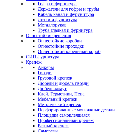
Гофра и фурнитура
Держатели для гофры и трубы
Кабель-канал и фурунитура
Лотки и фурнитура
Металлорукав
Труба гладкая и фурнитура
Огнестойкие решения
Огнестойкие коробки
Огнестойкие проходки
Огнестойкий кабельный короб
СИП фурнитура
Крепёж
Анкеры
Гвозди
Грузовой крепеж
Дюбели и дюбель-гвозди
Дюбель-хомут
Клей, Герметики, Пена
Мебельный крепеж
Метрический крепеж
Перфорированные монтажные детали
Площадка самоклеящаяся
Профессиональный крепеж
Разный крепеж
Саморезы