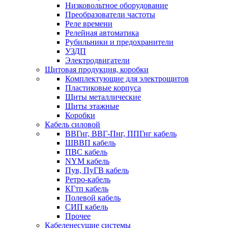
Низковольтное оборудование
Преобразователи частоты
Реле времени
Релейная автоматика
Рубильники и предохранители
УЗДП
Электродвигатели
Щитовая продукция, коробки
Комплектующие для электрощитов
Пластиковые корпуса
Щиты металлические
Щиты этажные
Коробки
Кабель силовой
ВВГнг, ВВГ-Пнг, ППГнг кабель
ШВВП кабель
ПВС кабель
NYM кабель
Пув, ПуГВ кабель
Ретро-кабель
КГтп кабель
Полевой кабель
СИП кабель
Прочее
Кабеленесущие системы