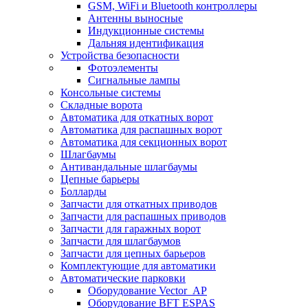
GSM, WiFi и Bluetooth контроллеры
Антенны выносные
Индукционные системы
Дальняя идентификация
Устройства безопасности
Фотоэлементы
Сигнальные лампы
Консольные системы
Складные ворота
Автоматика для откатных ворот
Автоматика для распашных ворот
Автоматика для секционных ворот
Шлагбаумы
Антивандальные шлагбаумы
Цепные барьеры
Болларды
Запчасти для откатных приводов
Запчасти для распашных приводов
Запчасти для гаражных ворот
Запчасти для шлагбаумов
Запчасти для цепных барьеров
Комплектующие для автоматики
Автоматические парковки
Оборудование Vector_AP
Оборудование BFT ESPAS