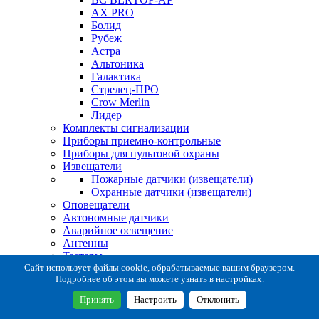
AX PRO
Болид
Рубеж
Астра
Альтоника
Галактика
Стрелец-ПРО
Crow Merlin
Лидер
Комплекты сигнализации
Приборы приемно-контрольные
Приборы для пультовой охраны
Извещатели
Пожарные датчики (извещатели)
Охранные датчики (извещатели)
Оповещатели
Автономные датчики
Аварийное освещение
Антенны
Тестеры
Система сбора извещений
Сайт использует файлы cookie, обрабатываемые вашим браузером.
Подробнее об этом вы можете узнать в настройках.
Расходные и монтажные материалы
Коробки коммутационные
Принять
Настроить
Отклонить
Кронштейны для извещателей