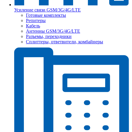
Усиление связи GSM/3G/4G/LTE
Готовые комплекты
Репитеры
Кабель
Антенны GSM/3G/4G/LTE
Разъемы, переходники
Сплиттеры, ответвители, комбайнеры