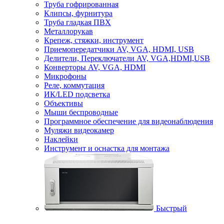
Труба гофрированная
Клипсы, фурнитура
Труба гладкая ПВХ
Металлорукав
Крепеж, стяжки, инструмент
Приемопередатчики AV, VGA, HDMI, USB
Делители, Переключатели AV, VGA,HDMI,USB
Конверторы AV, VGA, HDMI
Микрофоны
Реле, коммутация
ИК/LED подсветка
Объективы
Мыши беспроводные
Программное обеспечение для видеонаблюдения
Муляжи видеокамер
Наклейки
Инструмент и оснастка для монтажа
Быстрый